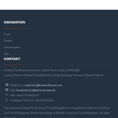
NAVIGATION
Food
Reisen
Gewinnspiele
Abo
KONTAKT
Suite51, The Business Centre, Ingate Place, London SW8 3NS
Ludwig-Erhard-Straße 6 (MediaFleet), 20459 Hamburg, Germany (Deutschland)
Redaktion:
redaktion@foodandtravel.com
Abo:
foodandtravel@zenit-presse.de
Abo: +49 0711 82651 727
Anzeigen/Verkauf: +49 177 8725702
The names and logos for Food and Travel Magazine are registered trademarks of Food
and Travel Magazine. All text and design is ©2026 · Food and Travel Magazine. All rights
reserved.