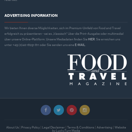
ADVERTISING INFORMATION
Wir bieten Ihnen diverse Möglichkeiten, sich im Premium-Umfeld von Food and Travel
erfolgreich zu präsentieren - sei es „klassisch“ über die Print-Ausgabe oder multimedial
über unsere Online-Plattform. Unsere Mediadaten finden Sie
HIER
. Sie erreichen uns
unter +49 (0)40 18291 811 oder Sie senden uns eine
E-MAIL
.
About Us
|
Privacy Policy
|
Legal Disclaimer
|
Terms & Conditions
|
Advertising
|
Website
by LuckyTurn Media