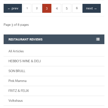
← prev
1
2
3
4
5
6
next →
Page 3 of 8 pages
RESTAURANT REVIEWS
All Articles
HEBBO’S WINE & DELI
SON BRULL
Pink Mamma
FRITZ & FELIX
Volkshaus