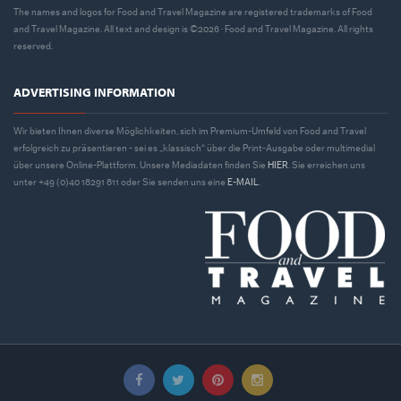
The names and logos for Food and Travel Magazine are registered trademarks of Food
and Travel Magazine. All text and design is ©2026 · Food and Travel Magazine. All rights
reserved.
ADVERTISING INFORMATION
Wir bieten Ihnen diverse Möglichkeiten, sich im Premium-Umfeld von Food and Travel
erfolgreich zu präsentieren - sei es „klassisch“ über die Print-Ausgabe oder multimedial
über unsere Online-Plattform. Unsere Mediadaten finden Sie
HIER
. Sie erreichen uns
unter +49 (0)40 18291 811 oder Sie senden uns eine
E-MAIL
.