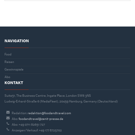
NAVIGATION
Food
Reisen
Gewinnspiele
Abo
KONTAKT
Suite51, The Business Centre, Ingate Place, London SW8 3NS
Ludwig-Erhard-Straße 6 (MediaFleet), 20459 Hamburg, Germany (Deutschland)
Redaktion:
redaktion@foodandtravel.com
Abo:
foodandtravel@zenit-presse.de
Abo: +49 0711 82651 727
Anzeigen/Verkauf: +49 177 8725702