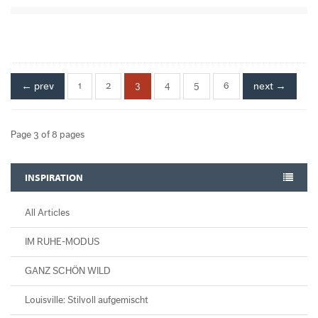
← prev
1
2
3
4
5
6
next →
Page 3 of 8 pages
INSPIRATION
All Articles
IM RUHE-MODUS
GANZ SCHÖN WILD
Louisville: Stilvoll aufgemischt