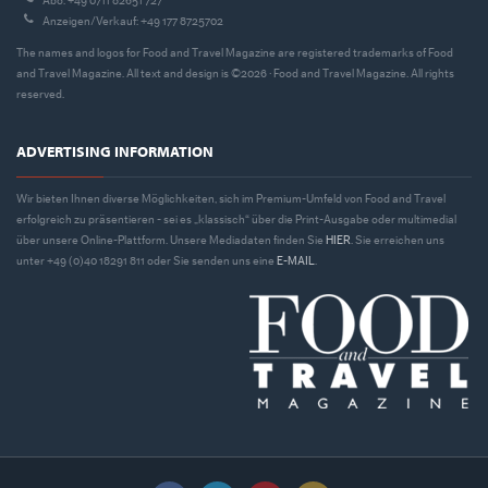
Abo: +49 0711 82651 727
Anzeigen/Verkauf: +49 177 8725702
The names and logos for Food and Travel Magazine are registered trademarks of Food
and Travel Magazine. All text and design is ©2026 · Food and Travel Magazine. All rights
reserved.
ADVERTISING INFORMATION
Wir bieten Ihnen diverse Möglichkeiten, sich im Premium-Umfeld von Food and Travel
erfolgreich zu präsentieren - sei es „klassisch“ über die Print-Ausgabe oder multimedial
über unsere Online-Plattform. Unsere Mediadaten finden Sie
HIER
. Sie erreichen uns
unter +49 (0)40 18291 811 oder Sie senden uns eine
E-MAIL
.