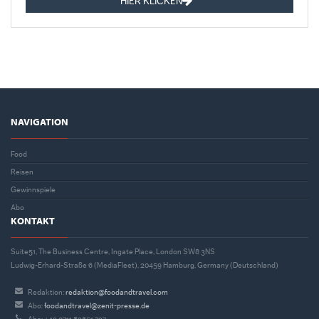
HIER KLICKEN
NAVIGATION
Food
Reisen
Gewinnspiele
Abo
KONTAKT
Suite51, The Business Centre, Ingate Place, London SW8 3NS
Ludwig-Erhard-Straße 6 (MediaFleet), 20459 Hamburg, Germany (Deutschland)
Redaktion:
redaktion@foodandtravel.com
Abo:
foodandtravel@zenit-presse.de