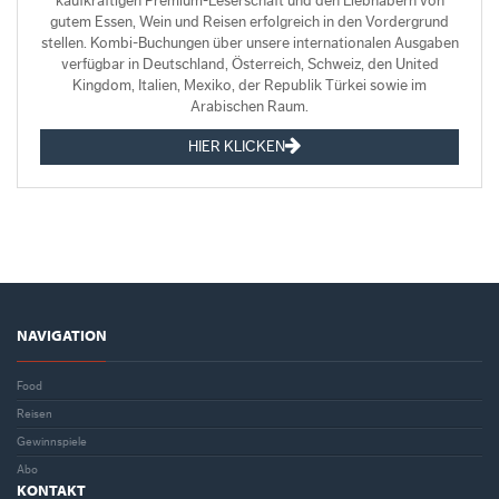
kaufkräftigen Premium-Leserschaft und den Liebhabern von
gutem Essen, Wein und Reisen erfolgreich in den Vordergrund
stellen. Kombi-Buchungen über unsere internationalen Ausgaben
verfügbar in Deutschland, Österreich, Schweiz, den United
Kingdom, Italien, Mexiko, der Republik Türkei sowie im
Arabischen Raum.
HIER KLICKEN
NAVIGATION
Food
Reisen
Gewinnspiele
Abo
KONTAKT