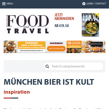
Skip
MENU
LOGIN / CONTACT
to
Navigation
JETZT
Skip
ABONNIEREN
to
Content
AB €19.50
MÜNCHEN BIER IST KULT
inspiration