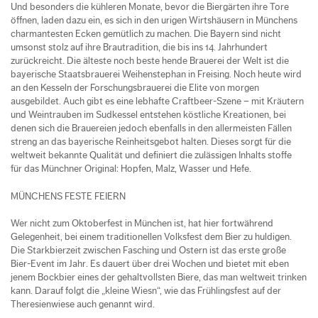
Und besonders die kühleren Monate, bevor die Biergärten ihre Tore
öffnen, laden dazu ein, es sich in den urigen Wirtshäusern in Münchens
charmantesten Ecken gemütlich zu machen. Die Bayern sind nicht
umsonst stolz auf ihre Brautradition, die bis ins 14. Jahrhundert
zurückreicht. Die älteste noch beste­ hende Brauerei der Welt ist die
bayerische Staatsbrauerei Weihenstephan in Freising. Noch heute wird
an den Kesseln der Forschungsbrauerei die Elite von morgen
ausgebildet. Auch gibt es eine lebhafte Craftbeer-Szene – mit Kräutern
und Weintrauben im Sudkessel entstehen köstliche Kreationen, bei
denen sich die Brauereien jedoch ebenfalls in den allermeisten Fällen
streng an das bayerische Reinheitsgebot halten. Dieses sorgt für die
weltweit bekannte Qualität und definiert die zulässigen Inhalts­ stoffe
für das Münchner Original: Hopfen, Malz, Wasser und Hefe.
MÜNCHENS FESTE FEIERN
Wer nicht zum Oktoberfest in München ist, hat hier fortwährend
Gelegenheit, bei einem traditionellen Volksfest dem Bier zu huldigen.
Die Starkbierzeit zwischen Fasching und Ostern ist das erste große
Bier-Event im Jahr. Es dauert über drei Wochen und bietet mit eben
jenem Bockbier eines der gehaltvollsten Biere, das man weltweit trinken
kann. Darauf folgt die „kleine Wiesn“, wie das Frühlingsfest auf der
Theresienwiese auch genannt wird.