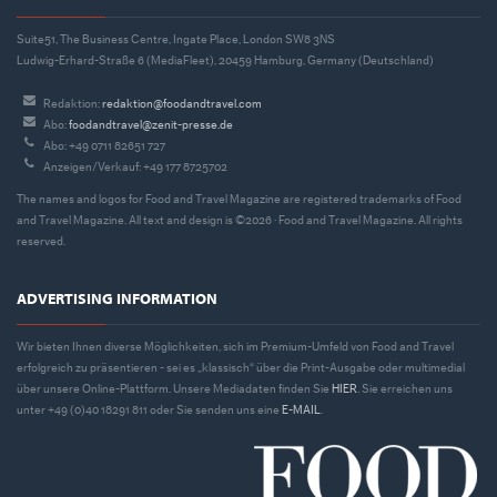
Suite51, The Business Centre, Ingate Place, London SW8 3NS
Ludwig-Erhard-Straße 6 (MediaFleet), 20459 Hamburg, Germany (Deutschland)
Redaktion:
redaktion@foodandtravel.com
Abo:
foodandtravel@zenit-presse.de
Abo: +49 0711 82651 727
Anzeigen/Verkauf: +49 177 8725702
The names and logos for Food and Travel Magazine are registered trademarks of Food
and Travel Magazine. All text and design is ©2026 · Food and Travel Magazine. All rights
reserved.
ADVERTISING INFORMATION
Wir bieten Ihnen diverse Möglichkeiten, sich im Premium-Umfeld von Food and Travel
erfolgreich zu präsentieren - sei es „klassisch“ über die Print-Ausgabe oder multimedial
über unsere Online-Plattform. Unsere Mediadaten finden Sie
HIER
. Sie erreichen uns
unter +49 (0)40 18291 811 oder Sie senden uns eine
E-MAIL
.