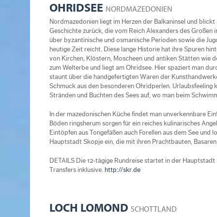
OHRIDSEE
NORDMAZEDONIEN
Nordmazedonien liegt im Herzen der Balkaninsel und blickt
Geschichte zurück, die vom Reich Alexanders des Großen im
über byzantinische und osmanische Perioden sowie die Jugo
heutige Zeit reicht. Diese lange Historie hat ihre Spuren hin
von Kirchen, Klöstern, Moscheen und antiken Stätten wie de
zum Welterbe und liegt am Ohridsee. Hier spaziert man dur
staunt über die handgefertigten Waren der Kunsthandwerker
Schmuck aus den besonderen Ohridperlen. Urlaubsfeeling
Stränden und Buchten des Sees auf, wo man beim Schwi
In der mazedonischen Küche findet man unverkennbare Einfl
Böden ringsherum sorgen für ein reiches kulinarisches Ang
Eintöpfen aus Tongefäßen auch Forellen aus dem See und l
Hauptstadt Skopje ein, die mit ihren Prachtbauten, Basaren
DETAILS Die 12‐tägige Rundreise startet in der Hauptstadt 
Transfers inklusive.
http://skr.de
LOCH LOMOND
SCHOTTLAND