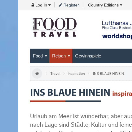
Skip
Log In
Register
Country Editions
to
Navigation
Skip
to
Content
Food
Reisen
Gewinnspiele
Travel
Inspiration
INS BLAUE HINEIN
INS BLAUE HINEIN
inspir
Urlaub am Meer ist wunderbar, aber auc
nach Lage sind Städte, Kultur und feine