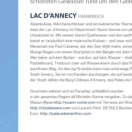
schönsten Gewässer rund um den Glo
LAC D’ANNECY
FRANKREICH
Alpenkulisse, Märchenschlösser und ein kulinarischer Ste
dass der Lac d’Annecy im Départment Haute-Savoie von jeh
Urlaubsziel ist. Mit seinem klaren Quellwasser und den sanf
bietet er tatsächlich eine malerische Kulisse – und zwar nich
Menschen wie Paul Cézanne, der den See 1896 malte, sonde
Mutige fliegen von einem Startplatz in den Bergen mit dem G
Wer lieber auf dem Boden – pardon: auf dem Wasser – bleibt
Paddelboard, Tretboot oder auf Wasserskiern durch das Pa
autofreien Weg. An den zig Stränden kann man unterwegs 
Stadt Annecy. Sie ist von Kanälen durchzogen, die auf bei
der Stadt zählen die Burg Château d’Annecy, das Palais de l
Gourmets wähnen sich im Paradies, schließlich wurden
in der gesamten Region elf Michelin‐Sterne vergeben. Zu d
Maison Bleue
http://yoann-conte.com
mit Terrasse am Wass
http://closdessens.com
von Laurent Petit. DETAILS Buchen 
Euro.
http://palacedementhon.com