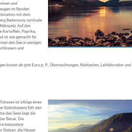
denixen und
 zeugen im Norden
mbination mit dem
berg Badacsony optimale
éknyelü. Auf den
 Kartoffeln, Paprika,
d ist wie gemacht für
 man den See in wenigen
hlössern und
en kostet ab 900 Euro p. P., Übernachtungen, Mahlzeiten, Leihfahrräder und
obasee ist infolge eines
 Südostasiens füllt den
te des Sees liegt die
 der Batak. Die
ihre besondere
us Stelzen, die Häuser