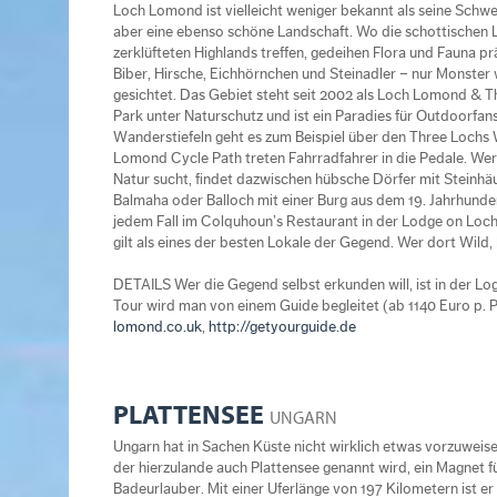
Loch Lomond ist vielleicht weniger bekannt als seine Schwe
aber eine ebenso schöne Landschaft. Wo die schottischen 
zerklüfteten Highlands treffen, gedeihen Flora und Fauna pr
Biber, Hirsche, Eichhörnchen und Steinadler – nur Monster
gesichtet. Das Gebiet steht seit 2002 als Loch Lomond & T
Park unter Naturschutz und ist ein Paradies für Outdoorfa
Wanderstiefeln geht es zum Beispiel über den Three Loch
Lomond Cycle Path treten Fahrradfahrer in die Pedale. Wer
Natur sucht, findet dazwischen hübsche Dörfer mit Steinha
Balmaha oder Balloch mit einer Burg aus dem 19. Jahrhundert
jedem Fall im Colquhoun’s Restaurant in der Lodge on Loc
gilt als eines der besten Lokale der Gegend. Wer dort Wild,
DETAILS Wer die Gegend selbst erkunden will, ist in der L
Tour wird man von einem Guide begleitet (ab 1140 Euro p. P.
lomond.co.uk
,
http://getyourguide.de
PLATTENSEE
UNGARN
Ungarn hat in Sachen Küste nicht wirklich etwas vorzuweisen
der hierzulande auch Plattensee genannt wird, ein Magnet 
Badeurlauber. Mit einer Uferlänge von 197 Kilometern ist er