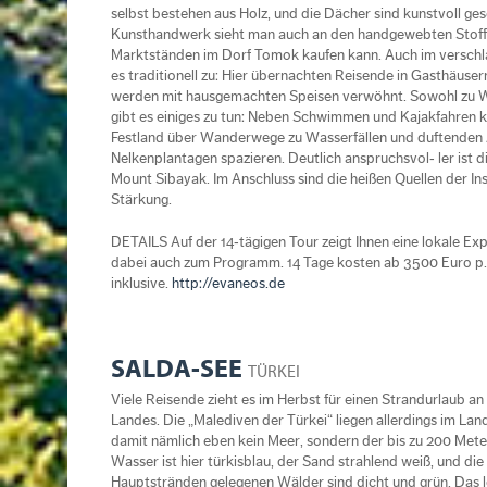
selbst bestehen aus Holz, und die Dächer sind kunstvoll ge
Kunsthandwerk sieht man auch an den handgewebten Stoff
Marktständen im Dorf Tomok kaufen kann. Auch im verschl
es traditionell zu: Hier übernachten Reisende in Gasthäus
werden mit hausgemachten Speisen verwöhnt. Sowohl zu W
gibt es einiges zu tun: Neben Schwimmen und Kajakfahren
Festland über Wanderwege zu Wasserfällen und duftenden 
Nelkenplantagen spazieren. Deutlich anspruchsvol‐ ler ist 
Mount Sibayak. Im Anschluss sind die heißen Quellen der In
Stärkung.
DETAILS Auf der 14‐tägigen Tour zeigt Ihnen eine lokale Ex
dabei auch zum Programm. 14 Tage kosten ab 3500 Euro p. P.
inklusive.
http://evaneos.de
SALDA-SEE
TÜRKEI
Viele Reisende zieht es im Herbst für einen Strandurlaub an
Landes. Die „Malediven der Türkei“ liegen allerdings im Lan
damit nämlich eben kein Meer, sondern der bis zu 200 Mete
Wasser ist hier türkisblau, der Sand strahlend weiß, und di
Hauptstränden gelegenen Wälder sind dicht und grün. Das