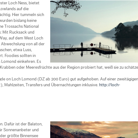
ster Loch Ness, bietet
Lowlands auf die
ächtig. Hier tummeln sich
 wurden bislang keine
he Trossachs National
ns: Mit Rucksack und
s Way, auf dem West Loch
 Abwechslung von all der
̈uschen, etwa Luss,
. Foodies sollten in
h Lomond einkehren. Es
 Krabben oder Meeresfrüchte aus der Region probiert hat, weiß sie zu schätze
ogde on Loch Lomond (DZ ab 200 Euro) gut aufgehoben. Auf einer zweitägigen
), Mahlzeiten, Transfers und Übernachtungen inklusive.
http://loch-
. Dafür ist der Balaton,
für Sonnenanbeter und
 der größte Binnensee