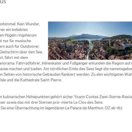
bus
rnenhimmel: Kein Wunder,
er ein beliebtes
ten Hügeln ringsherum
t nur für musische
rn auch für Outdoorer.
leitschirm über den See.
, fährt mit dem
norama. Fahrradfahrer, Inlineskater und Fußgänger erkunden die Region auf
Pause machen und baden. Am nördlichen Ende des Sees liegt die namensgeb
den Seiten von historische Gebäuden flankiert werden. Zu den wichtigsten Wa
’Isle und die Kathedrale Saint-Pierre.
en kulinarischen Höhepunkten gehört sicher Yoann Contes Zwei‐Sterne‐Resta
er sowie das mit drei Sternen prä- mierte Le Clos des Sens
Sie eine Übernachtung im legendären Le Palace de Menthon. DZ ab 182