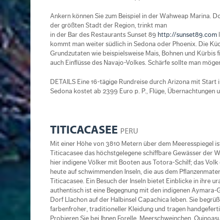
Ankern können Sie zum Beispiel in der Wahweap Marina. Dor
der größten Stadt der Region, trinkt man
in der Bar des Restaurants Sunset 89
http://sunset89.com
l
kommt man weiter südlich in Sedona oder Phoenix. Die Küc
Grundzutaten wie beispielsweise Mais, Bohnen und Kürbis f
auch Einflüsse des Navajo-Volkes. Schärfe sollte man möge
DETAILS Eine 16-tägige Rundreise durch Arizona mit Star
Sedona kostet ab 2399 Euro p. P., Flüge, Übernachtungen 
TITICACASEE
PERU
Mit einer Höhe von 3810 Metern über dem Meeresspiegel is
Titicacasee das höchstgelegene schiffbare Gewässer der We
hier indigene Völker mit Booten aus Totora-Schilf; das Volk 
heute auf schwimmenden Inseln, die aus dem Pflanzenmateri
Titicacasee. Ein Besuch der Inseln bietet Einblicke in ihre ur
authentisch ist eine Begegnung mit den indigenen Aymara-
Dorf Llachon auf der Halbinsel Capachica leben. Sie begrüße
farbenfroher, traditioneller Kleidung und tragen handgeferti
Probieren Sie bei Ihnen Forelle, Meerschweinchen, Quinoa