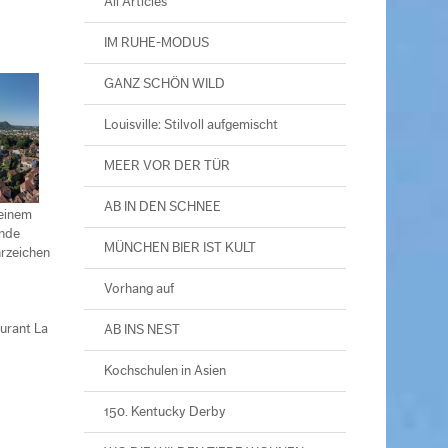
All Articles
IM RUHE-MODUS
GANZ SCHÖN WILD
Louisville: Stilvoll aufgemischt
MEER VOR DER TÜR
AB IN DEN SCHNEE
 einem
ende
MÜNCHEN BIER IST KULT
hrzeichen
Vorhang auf
urant La
AB INS NEST
Kochschulen in Asien
150. Kentucky Derby