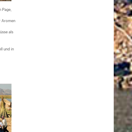
n Page,
er Aromen
̈sse als
l und in