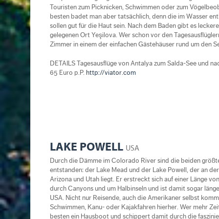
Touristen zum Picknicken, Schwimmen oder zum Vögelbeo
besten badet man aber tatsächlich, denn die im Wasser ent
sollen gut für die Haut sein. Nach dem Baden gibt es leckere
gelegenen Ort Yeşilova. Wer schon vor den Tagesausflüglern
Zimmer in einem der einfachen Gästehäuser rund um den S
DETAILS Tagesausflüge von Antalya zum Salda-See und na
65 Euro p.P.
http://viator.com
LAKE POWELL
USA
Durch die Dämme im Colorado River sind die beiden größ
entstanden: der Lake Mead und der Lake Powell, der an de
Arizona und Utah liegt. Er erstreckt sich auf einer Länge v
durch Canyons und um Halbinseln und ist damit sogar länger
USA. Nicht nur Reisende, auch die Amerikaner selbst kom
Schwimmen, Kanu- oder Kajakfahren hierher. Wer mehr Zeit
besten ein Hausboot und schippert damit durch die faszini