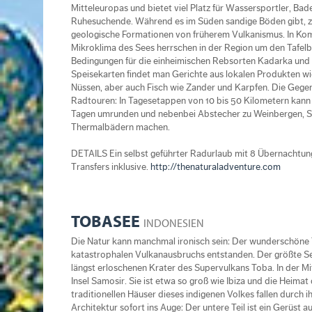
Mitteleuropas und bietet viel Platz für Wassersportler, Ba
Ruhesuchende. Während es im Süden sandige Böden gibt,
geologische Formationen von früherem Vulkanismus. In Ko
Mikroklima des Sees herrschen in der Region um den Tafel
Bedingungen für die einheimischen Rebsorten Kadarka und K
Speisekarten findet man Gerichte aus lokalen Produkten wie
Nüssen, aber auch Fisch wie Zander und Karpfen. Die Gegen
Radtouren: In Tagesetappen von 10 bis 50 Kilometern kann
Tagen umrunden und nebenbei Abstecher zu Weinbergen, Sc
Thermalbädern machen.
DETAILS Ein selbst geführter Radurlaub mit 8 Übernachtung
Transfers inklusive.
http://thenaturaladventure.com
TOBASEE
INDONESIEN
Die Natur kann manchmal ironisch sein: Der wunderschöne T
katastrophalen Vulkanausbruchs entstanden. Der größte See
längst erloschenen Krater des Supervulkans Toba. In der Mit
Insel Samosir. Sie ist etwa so groß wie Ibiza und die Heimat
traditionellen Häuser dieses indigenen Volkes fallen durch 
Architektur sofort ins Auge: Der untere Teil ist ein Gerüst a