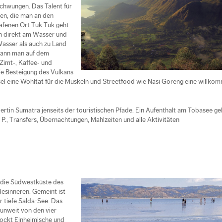
schwungen. Das Talent für
en, die man an den
afenen Ort Tuk Tuk geht
ern direkt am Wasser und
asser als auch zu Land
 kann man auf dem
Zimt‐, Kaffee‐ und
die Besteigung des Vulkans
sel eine Wohltat für die Muskeln und Streetfood wie Nasi Goreng eine willko
pertin Sumatra jenseits der touristischen Pfade. Ein Aufenthalt am Tobasee geh
, Transfers, Übernachtungen, Mahlzeiten und alle Aktivitäten
 die Südwestküste des
desinneren. Gemeint ist
r tiefe Salda-See. Das
e unweit von den vier
 lockt Einheimische und