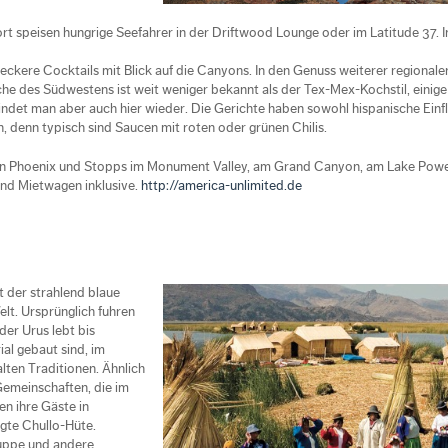
t speisen hungrige Seefahrer in der Driftwood Lounge oder im Latitude 37. I
eckere Cocktails mit Blick auf die Canyons. In den Genuss weiterer regional
he des Südwestens ist weit weniger bekannt als der Tex-Mex-Kochstil, einige
indet man aber auch hier wieder. Die Gerichte haben sowohl hispanische Einflu
n, denn typisch sind Saucen mit roten oder grünen Chilis.
t in Phoenix und Stopps im Monument Valley, am Grand Canyon, am Lake Powel
und Mietwagen inklusive.
http://america-unlimited.de
t der strahlend blaue
lt. Ursprünglich fuhren
der Urus lebt bis
al gebaut sind, im
alten Traditionen. Ähnlich
Gemeinschaften, die im
n ihre Gäste in
gte Chullo-Hüte.
suppe und andere