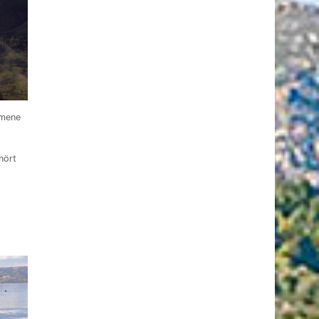
mmene
ört