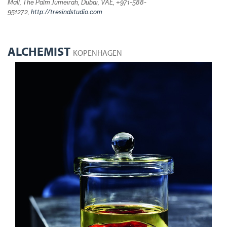
Mall, The Palm Jumeirah, Dubai, VAE, +971-588-
951272,
http://tresindstudio.com
ALCHEMIST
KOPENHAGEN