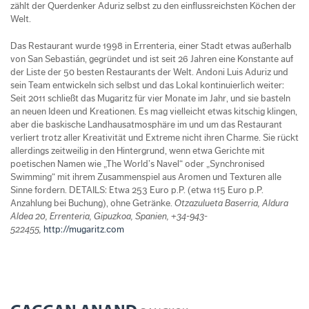
zählt der Querdenker Aduriz selbst zu den einflussreichsten Köchen der
Welt.
Das Restaurant wurde 1998 in Errenteria, einer Stadt etwas außerhalb
von San Sebastián, gegründet und ist seit 26 Jahren eine Konstante auf
der Liste der 50 besten Restaurants der Welt. Andoni Luis Aduriz und
sein Team entwickeln sich selbst und das Lokal kontinuierlich weiter:
Seit 2011 schließt das Mugaritz für vier Monate im Jahr, und sie basteln
an neuen Ideen und Kreationen. Es mag vielleicht etwas kitschig klingen,
aber die baskische Landhausatmosphäre im und um das Restaurant
verliert trotz aller Kreativität und Extreme nicht ihren Charme. Sie rückt
allerdings zeitweilig in den Hintergrund, wenn etwa Gerichte mit
poetischen Namen wie „The World’s Navel“ oder „Synchronised
Swimming“ mit ihrem Zusammenspiel aus Aromen und Texturen alle
Sinne fordern. DETAILS: Etwa 253 Euro p.P. (etwa 115 Euro p.P.
Anzahlung bei Buchung), ohne Getränke.
Otzazulueta Baserria, Aldura
Aldea 20, Errenteria, Gipuzkoa, Spanien, +34-943-
522455,
http://mugaritz.com