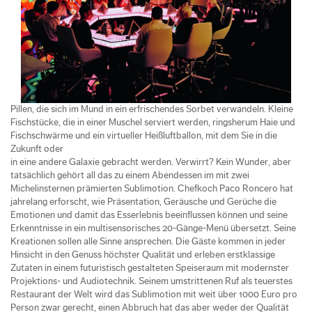
Pillen, die sich im Mund in ein erfrischendes Sorbet verwandeln. Kleine
Fischstücke, die in einer Muschel serviert werden, ringsherum Haie und
Fischschwärme und ein virtueller Heißluftballon, mit dem Sie in die
Zukunft oder
in eine andere Galaxie gebracht werden. Verwirrt? Kein Wunder, aber
tatsächlich gehört all das zu einem Abendessen im mit zwei
Michelinsternen prämierten Sublimotion. Chefkoch Paco Roncero hat
jahrelang erforscht, wie Präsentation, Geräusche und Gerüche die
Emotionen und damit das Esserlebnis beeinflussen können und seine
Erkenntnisse in ein multisensorisches 20-Gänge-Menü übersetzt. Seine
Kreationen sollen alle Sinne ansprechen. Die Gäste kommen in jeder
Hinsicht in den Genuss höchster Qualität und erleben erstklassige
Zutaten in einem futuristisch gestalteten Speiseraum mit modernster
Projektions- und Audiotechnik. Seinem umstrittenen Ruf als teuerstes
Restaurant der Welt wird das Sublimotion mit weit über 1000 Euro pro
Person zwar gerecht, einen Abbruch hat das aber weder der Qualität