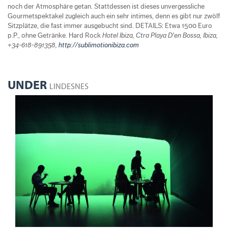
noch der Atmosphäre getan. Stattdessen ist dieses unvergessliche
Gourmetspektakel zugleich auch ein sehr intimes, denn es gibt nur zwölf
Sitzplätze, die fast immer ausgebucht sind. DETAILS: Etwa 1500 Euro
p.P., ohne Getränke. Hard Rock
Hotel Ibiza, Ctra Playa D'en Bossa, Ibiza,
+34-618-891358,
http://sublimotionibiza.com
UNDER
LINDESNES