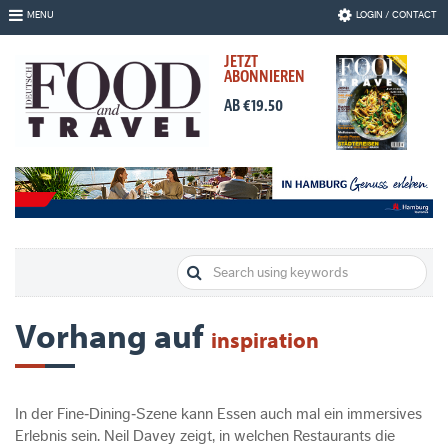
Skip
MENU
LOGIN / CONTACT
to
Navigation
JETZT
Skip
ABONNIEREN
to
Content
AB €19.50
Vorhang auf
inspiration
In der Fine‐Dining‐Szene kann Essen auch mal ein immersives
Erlebnis sein. Neil Davey zeigt, in welchen Restaurants die