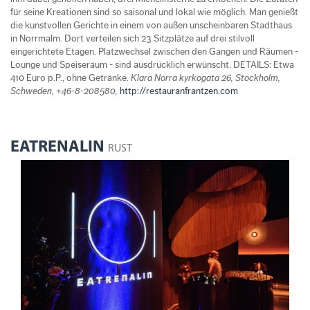
für seine Kreationen sind so saisonal und lokal wie möglich. Man genießt
die kunstvollen Gerichte in einem von außen unscheinbaren Stadthaus
in Norrmalm. Dort verteilen sich 23 Sitzplätze auf drei stilvoll
eingerichtete Etagen. Platzwechsel zwischen den Gangen und Räumen -
Lounge und Speiseraum - sind ausdrücklich erwünscht. DETAILS: Etwa
410 Euro p.P., ohne Getränke.
Klara Norra kyrkogata 26, Stockholm,
Schweden, +46-8-208580,
http://restauranfrantzen.com
EATRENALIN
RUST