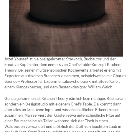
Jozef Youssef ist nie preisgekrönter Starkoch, Buchautor und der
kreative Kopf hinter dem immersiven Chef's-Table-Konzept Kitchen
Theory. Bei seinen multisensorischen Kochevents arbeitet er eng mit
Experten aus diversen Branchen zusammen, beispielsweise mit Charles
Spence - Professor für Experimentalpsychologie -, mit Steve Keller,
einem Klangexperten, und dem Besteckdesigner William Welch.
Genau genommen ist Kitchen Theory nämlich kein richtiges Restaurant,
sondern ein Designstudio mit eigenem Chef's Table. Da kommt dann
aber alles an kreativem Input und wissenschaftlichen Erkenntnissen
zusammen: Man serviert den Gästen etwa unterschiedliche Pilze auf
einer Baumscheibe als Teller, während sich der Tisch in einen
Waldboden verwandelt und plötzlich der Duft von feuchtem Laub in