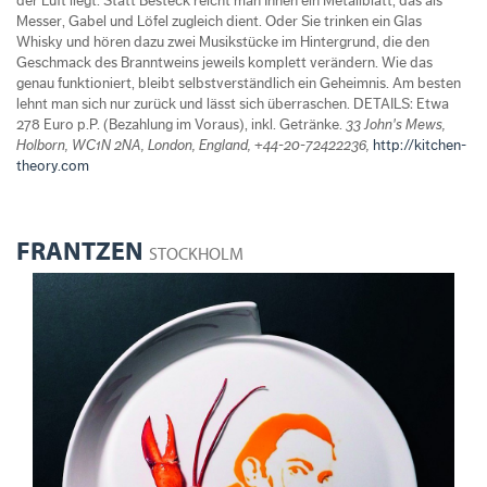
der Luft liegt. Statt Besteck reicht man Ihnen ein Metallblatt, das als
Messer, Gabel und Löfel zugleich dient. Oder Sie trinken ein Glas
Whisky und hören dazu zwei Musikstücke im Hintergrund, die den
Geschmack des Branntweins jeweils komplett verändern. Wie das
genau funktioniert, bleibt selbstverständlich ein Geheimnis. Am besten
lehnt man sich nur zurück und lässt sich überraschen. DETAILS: Etwa
278 Euro p.P. (Bezahlung im Voraus), inkl. Getränke.
33 John's Mews,
Holborn, WC1N 2NA, London, England, +44-20-72422236,
http://kitchen-
theory.com
FRANTZEN
STOCKHOLM