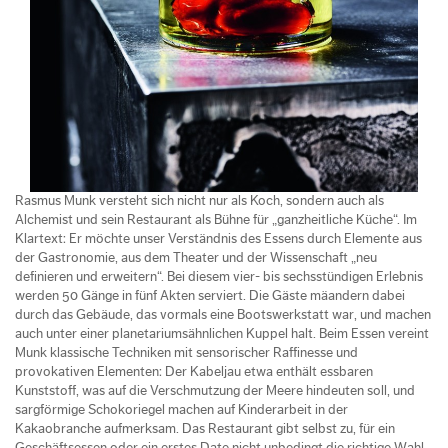
Rasmus Munk versteht sich nicht nur als Koch, sondern auch als
Alchemist und sein Restaurant als Bühne für „ganzheitliche Küche“. Im
Klartext: Er möchte unser Verständnis des Essens durch Elemente aus
der Gastronomie, aus dem Theater und der Wissenschaft „neu
definieren und erweitern“. Bei diesem vier- bis sechsstündigen Erlebnis
werden 50 Gänge in fünf Akten serviert. Die Gäste mäandern dabei
durch das Gebäude, das vormals eine Bootswerkstatt war, und machen
auch unter einer planetariumsähnlichen Kuppel halt. Beim Essen vereint
Munk klassische Techniken mit sensorischer Raffinesse und
provokativen Elementen: Der Kabeljau etwa enthält essbaren
Kunststoff, was auf die Verschmutzung der Meere hindeuten soll, und
sargförmige Schokoriegel machen auf Kinderarbeit in der
Kakaobranche aufmerksam. Das Restaurant gibt selbst zu, für ein
Geschäftsessen oder ein erstes Date nicht unbedingt die richtige Wahl