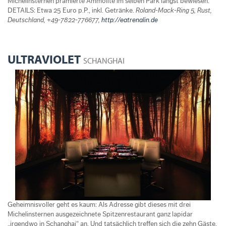
Michelinsternen prämierte Ammolite im selben Park längst bewiesen.
DETAILS: Etwa 25 Euro p.P., inkl. Getränke.
Roland-Mack-Ring 5, Rust,
Deutschland, +49-7822-776677,
http://eatrenalin.de
ULTRAVIOLET
SCHANGHAI
Geheimnisvoller geht es kaum: Als Adresse gibt dieses mit drei
Michelinsternen ausgezeichnete Spitzenrestaurant ganz lapidar
„irgendwo in Schanghai“ an. Und tatsächlich treffen sich die zehn Gäste,