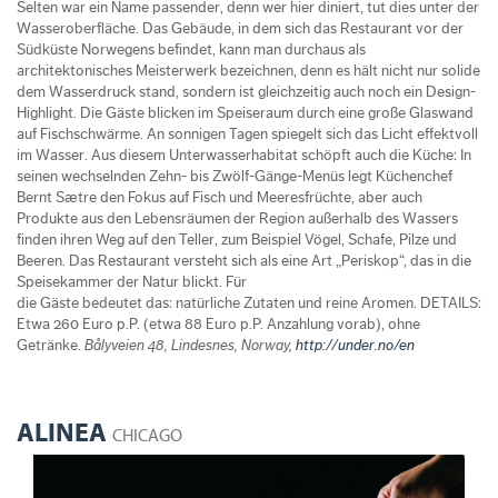
Selten war ein Name passender, denn wer hier diniert, tut dies unter der
Wasseroberfläche. Das Gebäude, in dem sich das Restaurant vor der
Südküste Norwegens befindet, kann man durchaus als
architektonisches Meisterwerk bezeichnen, denn es hält nicht nur solide
dem Wasserdruck stand, sondern ist gleichzeitig auch noch ein Design-
Highlight. Die Gäste blicken im Speiseraum durch eine große Glaswand
auf Fischschwärme. An sonnigen Tagen spiegelt sich das Licht effektvoll
im Wasser. Aus diesem Unterwasserhabitat schöpft auch die Küche: In
seinen wechselnden Zehn- bis Zwölf-Gänge-Menüs legt Küchenchef
Bernt Sætre den Fokus auf Fisch und Meeresfrüchte, aber auch
Produkte aus den Lebensräumen der Region außerhalb des Wassers
finden ihren Weg auf den Teller, zum Beispiel Vögel, Schafe, Pilze und
Beeren. Das Restaurant versteht sich als eine Art „Periskop“, das in die
Speisekammer der Natur blickt. Für
die Gäste bedeutet das: natürliche Zutaten und reine Aromen. DETAILS:
Etwa 260 Euro p.P. (etwa 88 Euro p.P. Anzahlung vorab), ohne
Getränke.
Bålyveien 48, Lindesnes, Norway,
http://under.no/en
ALINEA
CHICAGO