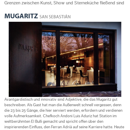
Grenzen zwischen Kunst, Show und Sterneküche fließend sind
MUGARITZ
SAN SEBASTIÁN
Avantgardistisch und innovativ sind Adjektive, die das Mugaritz gut
beschreiben. Als Gast hat man die Außenwelt schnell vergessen, denn
die 23 bis 25 Gänge, die hier serviert werden, erfordern und verdienen
volle Aufmerksamkeit. Chefkoch Andoni Luis Aduriz hat Station im
weltberühmten El Bulli gemacht und spricht offen über den
inspirierenden Einfluss, den Ferran Adrià auf seine Karriere hatte. Heute