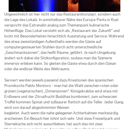
Ungewöhnlich ist hier nicht nur das Restaurantkonzept, sondern auch
die Lage des Lokals. In unmittelbarer Nähe des Europa-Parks in Rust
verspricht das Eatrenalin analog zum Themenpark kulinarische
Höhenflüge. Das Lokal versteht sich als „Restaurant der Zukunft" und
lockt mit Besonderheiten hinsichtlich Ausstatung und Service: Während
des etwa zweistündigen Aufenthalts werden die Gäste auf
computergesteuerten Stühlen durch acht unterschiedliche
„Geschmackszonen", das heißt Räume, geführt. Je nach Umgebung
ändert sich dabei die Sitzkonfiguration, sodass man die Szenerie
immersiv erleben kann. So gleiten die Gäste etwa durch den Ozean
oder die endlose Weite des Weltraums.
Serviert werden jeweils passend dazu Kreationen des spanischen
Promikochs Pablo Montoro - man hat die Wahl zwischen roten oder
grünen (vegetarischen) „Dimensionen": Königskrabbe wird etwa mit
Erdbeere und der Zitrusfrucht Buddhas kombiniert, zum schwarzen
Trüffel kommen Spinat und süßsaurer Rettich auf die Teller. Jeder Gang
wird von darauf abgestimmten Weinen
begleitet. Auch wenn die nahe gelegenen Achterbahnen merkwürdig
erscheinen: Ein Besuch hier lohnt sich sehr. Und dass Freizeitpark und
Sterneküche sich nicht ausschlieben, hat auch das mit zwei