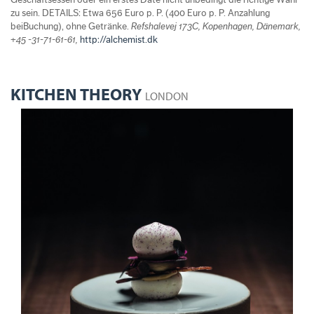
zu sein. DETAILS: Etwa 656 Euro p. P. (400 Euro p. P. Anzahlung
beiBuchung), ohne Getränke.
Refshalevej 173C, Kopenhagen, Dänemark,
+45 -31-71-61-61,
http://alchemist.dk
KITCHEN THEORY
LONDON