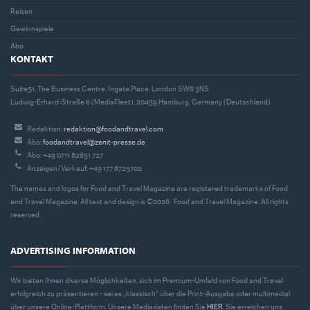
Reisen
Gewinnspiele
Abo
KONTAKT
Suite51, The Business Centre, Ingate Place, London SW8 3NS
Ludwig-Erhard-Straße 6 (MediaFleet), 20459 Hamburg, Germany (Deutschland)
Redaktion:
redaktion@foodandtravel.com
Abo:
foodandtravel@zenit-presse.de
Abo: +49 0711 82651 727
Anzeigen/Verkauf: +49 177 8725702
The names and logos for Food and Travel Magazine are registered trademarks of Food
and Travel Magazine. All text and design is ©2026 · Food and Travel Magazine. All rights
reserved.
ADVERTISING INFORMATION
Wir bieten Ihnen diverse Möglichkeiten, sich im Premium-Umfeld von Food and Travel
erfolgreich zu präsentieren - sei es „klassisch“ über die Print-Ausgabe oder multimedial
über unsere Online-Plattform. Unsere Mediadaten finden Sie
HIER
. Sie erreichen uns