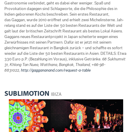
Gastronomie verbindet, geht es dabei eher weniger. Spaß und
Provokation dagegen sind Schlagworte, die die Philosophie des in
Indien geborenen Kochs beschreiben. Sein erstes Restaurant,
das Gaggan, wurde 2010 eröffnet und erhielt zwei Michelinsterne. Jah‐
relang stand es auf der Liste der 50 besten Restaurants der Welt und
galt laut der britischen Zeitschrift Restaurant als bestes Lokal Asiens.
Gaggans neues Restaurantprojekt in Japan scheiterte wegen eines
Zerwürfnisses mit seinen Partnern. Dafür ist er jetzt mit seinem
gleichnamigen Restaurant in Bangkok zurück – und schaffte es sofort
wieder auf die Liste der 50 besten Restaurants in Asien. DETAILS: Etwa
330 Euro p.P. (Bezahlung im Voraus), inklusive Getränke.
68 Sukhumvit
31, Khlong Tan Nuea, Watthana, Bangkok, Thailand, +66-98-
8831022,
http://gaggananand.com/request-a-table
SUBLIMOTION
IBIZA