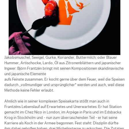
Jakobsmuschel, Seeigel, Gurke, Koriander, Buttermilch; oder Blauer
Hummer, Artischocke, Lardo, Öl aus Zitronenblättern und japanischer
Ingwer: Björn Frantzén bringt mit seinen Kompositionen skandinavische
und japanische Elemente
aufs Feinste zusammen. Er kocht gerne über dem Feuer, weil die Speisen
dadurch „vollmundiger und ursprünglicher" werden und auch, weil diese
Methode keine Fehler erlaubt.
Ahnlich wie in seiner komplexen Speisekarte stößt man auch in
Frantzéns Lebenslauf auf Erwartetes und Unerwartetes: Er hat Station
gemacht im Chez Nico in London, im Arpège in Paris und im Edsbacka
Krog in Stockholm und - nun zum überraschenden Teil - er hat seine
Karriere als Koch in der Armee begonnen. Fest steht: Disziplin dürfte
ihm dabei geholfen haben, drei Michelinsterne zu erkochen. Die Zutaten