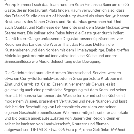
Prinzip kümmert sich das Team rund um Koch Himanshu Saini um die 20
Gäste, die im Restaurant Platz finden. Kaum verwunderlich also, dass
das Trèsind Studio den Art of Hospitality Award als eines der 50 besten
Restaurants des Nahen Ostens und Nordafrikas gewonnen hat. Und
auch Qualität und Raffinesse der Gerichte sind dem
Guide Michelin
zwei
Sterne wert. Die kulinarische Reise führt die Gäste quer durch Indien:
Das 16 bis 20 Gänge umfassende Degustationsmenü präsentiert vier
Regionen des Landes: die Wüste Thar, das Plateau Dekkan, die
Küstenebenen und den Norden mit dem Himalayagebirge. Dabei treffen
Molekulargastronomie auf innovative indische Küche und andere
Sinneseinflüsse wie Musik, Beleuchtung oder Bewegung.
Die Gerichte sind bunt, die Aromen überraschend. Serviert werden
etwa ein Curry-Buttermilch-Eis oder in Ghee geröstete Krabben mit
Zimt und Curryblatt-Crisp. Essen ist hier mehr als Genuss, es ist
gleichzeitig auch eine persönliche Begegnung mit dem Koch und seiner
Heimat. Himanshu kombiniert die Weisheiten der indischen Küche mit
modernem Wissen, präsentiert Vertrautes und neue Nuancen und lässt
sich bei der Beschaffung von Lebensmitteln vor allem von seiner
eigenen Geschichte beeinflussen. Wo immer möglich, setzt er auf lokale
und biologisch angebaute Zutaten von Bauern der Region, denn er
selbst ist inmitten von Landwirtschaft, Kräutern und Blumen
aufgewachsen. DETAILS: Etwa 226 Euro p.P., ohne Getränke.
Nakheel