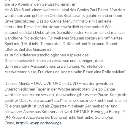
die pro Abend in den Genuss kommen, im
Mr & Mrs Bund, einem weiteren Lokal des Genies Paul Pairet. Von dort
werden sie zum geheimen Ort des Restaurants gefahren und erleben
Unvergleichliches: Das 20-Gänge-Menü nimmt Sie mit auf eine
interaktive Reise, bei der sie sprichwörtlich in eine andere Welt
eintauchen: Statt Dekoration, Gemälden oder Fenstern blickt man auf
wandhohe Projektionen. Für weiteres Staunen sorgen ein raffiniertes
Spiel mit (UV-)Licht, Temperatur, Duftnebel und Surround-Sound-
Effekte. Ziel des Ganzen ist
es, auf die tieferen psychologischen Aspekte des
Geschmackserlebnisses zu verweisen und zu zeigen, dass
„Erinnerungen, Assoziationen, Erwartungen, Vorstellungen,
Missverständnisse, Freuden und Ängste beim Essen eine Rolle spielen“.
Die vier Menüs – UVA, UVB, UVC und UVD – werden jeweils an
unterschiedlichen Tagen in der Woche angeboten. Die 20 Gänge
werden in vier Akten serviert, dazwischen gibt es eine Pause. Kostprobe
gefällig? Das „Foie gras can’t quit“ ist eine knusprige Fruchthaut, die mit
Foie gras gefüllt ist und als Zigarette mit einem Aschenbecher und
schwarzer Asche aus Kohl serviert wird. DETAILS: Etwa 550 Euro p. P.
(50 Prozent Anzahlung bei Buchung), inkl. Getränke.
Schanghai,
China,
http://uvbypp.cc/bookings