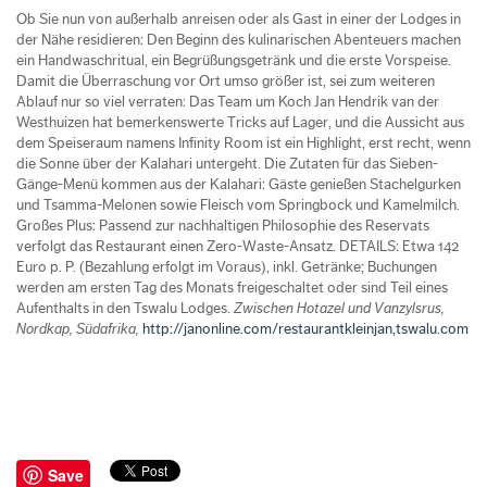
Ob Sie nun von außerhalb anreisen oder als Gast in einer der Lodges in
der Nähe residieren: Den Beginn des kulinarischen Abenteuers machen
ein Handwaschritual, ein Begrüßungsgetränk und die erste Vorspeise.
Damit die Überraschung vor Ort umso größer ist, sei zum weiteren
Ablauf nur so viel verraten: Das Team um Koch Jan Hendrik van der
Westhuizen hat bemerkenswerte Tricks auf Lager, und die Aussicht aus
dem Speiseraum namens Infinity Room ist ein Highlight, erst recht, wenn
die Sonne über der Kalahari untergeht. Die Zutaten für das Sieben-
Gänge-Menü kommen aus der Kalahari: Gäste genießen Stachelgurken
und Tsamma-Melonen sowie Fleisch vom Springbock und Kamelmilch.
Großes Plus: Passend zur nachhaltigen Philosophie des Reservats
verfolgt das Restaurant einen Zero-Waste-Ansatz. DETAILS: Etwa 142
Euro p. P. (Bezahlung erfolgt im Voraus), inkl. Getränke; Buchungen
werden am ersten Tag des Monats freigeschaltet oder sind Teil eines
Aufenthalts in den Tswalu Lodges.
Zwischen Hotazel und Vanzylsrus,
Nordkap, Südafrika,
http://janonline.com/restaurantkleinjan,tswalu.com
Save