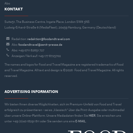
Abo
KONTAKT
Suite51, The Business Centre, Ingate Place, London SW8 3NS
Ludwig-Erhard-Straße 6 (MediaFleet), 20459 Hamburg, Germany (Deutschland)
Redaktion:
redaktion@foodandtravel.com
Abo:
foodandtravel@zenit-presse.de
Abo: +49 0711 82651 727
Anzeigen/Verkauf: +49 177 8725702
The names and logos for Food and Travel Magazine are registered trademarks of Food
and Travel Magazine. All text and design is ©2026 · Food and Travel Magazine. All rights
reserved.
ADVERTISING INFORMATION
Wir bieten Ihnen diverse Möglichkeiten, sich im Premium-Umfeld von Food and Travel
erfolgreich zu präsentieren - sei es „klassisch“ über die Print-Ausgabe oder multimedial
über unsere Online-Plattform. Unsere Mediadaten finden Sie
HIER
. Sie erreichen uns
unter +49 (0)40 18291 811 oder Sie senden uns eine
E-MAIL
.