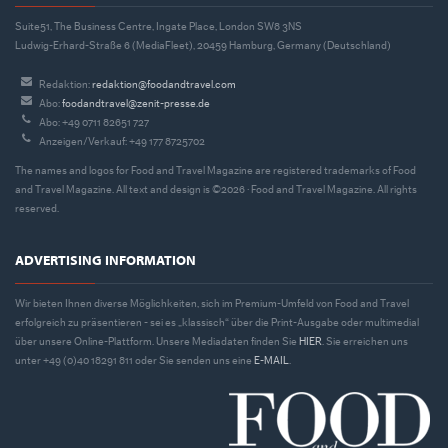
Suite51, The Business Centre, Ingate Place, London SW8 3NS
Ludwig-Erhard-Straße 6 (MediaFleet), 20459 Hamburg, Germany (Deutschland)
Redaktion:
redaktion@foodandtravel.com
Abo:
foodandtravel@zenit-presse.de
Abo: +49 0711 82651 727
Anzeigen/Verkauf: +49 177 8725702
The names and logos for Food and Travel Magazine are registered trademarks of Food
and Travel Magazine. All text and design is ©2026 · Food and Travel Magazine. All rights
reserved.
ADVERTISING INFORMATION
Wir bieten Ihnen diverse Möglichkeiten, sich im Premium-Umfeld von Food and Travel
erfolgreich zu präsentieren - sei es „klassisch“ über die Print-Ausgabe oder multimedial
über unsere Online-Plattform. Unsere Mediadaten finden Sie
HIER
. Sie erreichen uns
unter +49 (0)40 18291 811 oder Sie senden uns eine
E-MAIL
.