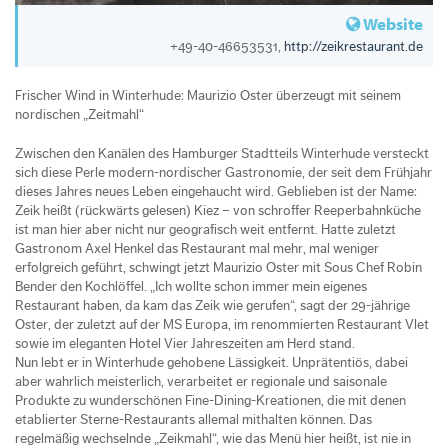
Website
+49-40-46653531,
http://zeikrestaurant.de
Frischer Wind in Winterhude: Maurizio Oster überzeugt mit seinem
nordischen „Zeitmahl“
Zwischen den Kanälen des Hamburger Stadtteils Winterhude versteckt
sich diese Perle modern-nordischer Gastronomie, der seit dem Frühjahr
dieses Jahres neues Leben eingehaucht wird. Geblieben ist der Name:
Zeik heißt (rückwärts gelesen) Kiez – von schroffer Reeperbahnküche
ist man hier aber nicht nur geografisch weit entfernt. Hatte zuletzt
Gastronom Axel Henkel das Restaurant mal mehr, mal weniger
erfolgreich geführt, schwingt jetzt Maurizio Oster mit Sous Chef Robin
Bender den Kochlöffel. „Ich wollte schon immer mein eigenes
Restaurant haben, da kam das Zeik wie gerufen“, sagt der 29-jährige
Oster, der zuletzt auf der MS Europa, im renommierten Restaurant Vlet
sowie im eleganten Hotel Vier Jahreszeiten am Herd stand.
Nun lebt er in Winterhude gehobene Lässigkeit. Unprätentiös, dabei
aber wahrlich meisterlich, verarbeitet er regionale und saisonale
Produkte zu wunderschönen Fine-Dining-Kreationen, die mit denen
etablierter Sterne-Restaurants allemal mithalten können. Das
regelmäßig wechselnde „Zeikmahl“, wie das Menü hier heißt, ist nie in