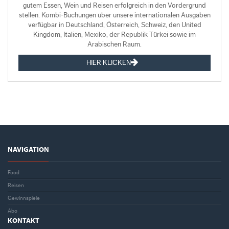
gutem Essen, Wein und Reisen erfolgreich in den Vordergrund
stellen. Kombi-Buchungen über unsere internationalen Ausgaben
verfügbar in Deutschland, Österreich, Schweiz, den United
Kingdom, Italien, Mexiko, der Republik Türkei sowie im
Arabischen Raum.
HIER KLICKEN
NAVIGATION
Food
Reisen
Gewinnspiele
Abo
KONTAKT