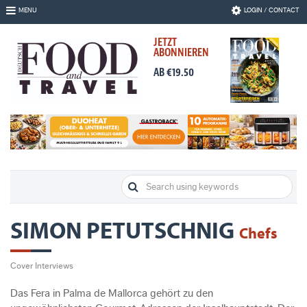
Skip
MENU
LOGIN / CONTACT
to
Navigation
JETZT
Skip
ABONNIEREN
to
Content
AB €19.50
SIMON PETUTSCHNIG
Chefs
Cover Interviews
Das Fera in Palma de Mallorca gehört zu den