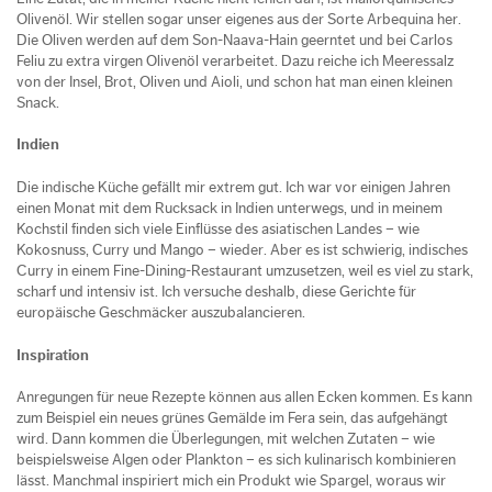
Olivenöl. Wir stellen sogar unser eigenes aus der Sorte Arbequina her.
Die Oliven werden auf dem Son-Naava-Hain geerntet und bei Carlos
Feliu zu extra virgen Olivenöl verarbeitet. Dazu reiche ich Meeressalz
von der Insel, Brot, Oliven und Aioli, und schon hat man einen kleinen
Snack.
Indien
Die indische Küche gefällt mir extrem gut. Ich war vor einigen Jahren
einen Monat mit dem Rucksack in Indien unterwegs, und in meinem
Kochstil finden sich viele Einflüsse des asiatischen Landes – wie
Kokosnuss, Curry und Mango – wieder. Aber es ist schwierig, indisches
Curry in einem Fine-Dining-Restaurant umzusetzen, weil es viel zu stark,
scharf und intensiv ist. Ich versuche deshalb, diese Gerichte für
europäische Geschmäcker auszubalancieren.
Inspiration
Anregungen für neue Rezepte können aus allen Ecken kommen. Es kann
zum Beispiel ein neues grünes Gemälde im Fera sein, das aufgehängt
wird. Dann kommen die Überlegungen, mit welchen Zutaten – wie
beispielsweise Algen oder Plankton – es sich kulinarisch kombinieren
lässt. Manchmal inspiriert mich ein Produkt wie Spargel, woraus wir