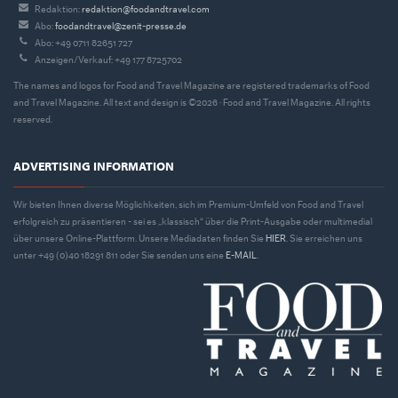
Redaktion:
redaktion@foodandtravel.com
Abo:
foodandtravel@zenit-presse.de
Abo: +49 0711 82651 727
Anzeigen/Verkauf: +49 177 8725702
The names and logos for Food and Travel Magazine are registered trademarks of Food
and Travel Magazine. All text and design is ©2026 · Food and Travel Magazine. All rights
reserved.
ADVERTISING INFORMATION
Wir bieten Ihnen diverse Möglichkeiten, sich im Premium-Umfeld von Food and Travel
erfolgreich zu präsentieren - sei es „klassisch“ über die Print-Ausgabe oder multimedial
über unsere Online-Plattform. Unsere Mediadaten finden Sie
HIER
. Sie erreichen uns
unter +49 (0)40 18291 811 oder Sie senden uns eine
E-MAIL
.