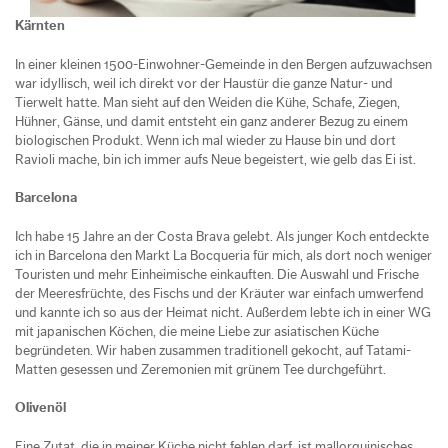
Kärnten
In einer kleinen 1500-Einwohner-Gemeinde in den Bergen aufzuwachsen
war idyllisch, weil ich direkt vor der Haustür die ganze Natur- und
Tierwelt hatte. Man sieht auf den Weiden die Kühe, Schafe, Ziegen,
Hühner, Gänse, und damit entsteht ein ganz anderer Bezug zu einem
biologischen Produkt. Wenn ich mal wieder zu Hause bin und dort
Ravioli mache, bin ich immer aufs Neue begeistert, wie gelb das Ei ist.
Barcelona
Ich habe 15 Jahre an der Costa Brava gelebt. Als junger Koch entdeckte
ich in Barcelona den Markt La Bocqueria für mich, als dort noch weniger
Touristen und mehr Einheimische einkauften. Die Auswahl und Frische
der Meeresfrüchte, des Fischs und der Kräuter war einfach umwerfend
und kannte ich so aus der Heimat nicht. Außerdem lebte ich in einer WG
mit japanischen Köchen, die meine Liebe zur asiatischen Küche
begründeten. Wir haben zusammen traditionell gekocht, auf Tatami-
Matten gesessen und Zeremonien mit grünem Tee durchgeführt.
Olivenöl
Eine Zutat, die in meiner Küche nicht fehlen darf, ist mallorquinisches