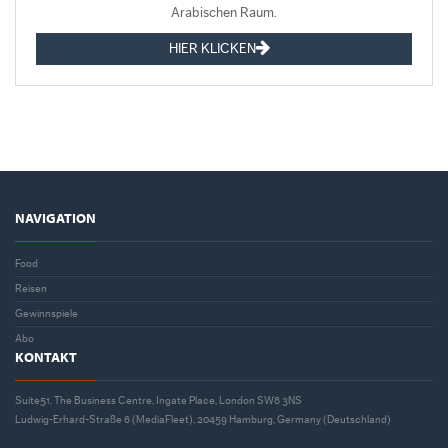
Arabischen Raum.
HIER KLICKEN
NAVIGATION
Food
Reisen
Gewinnspiele
Abo
KONTAKT
Suite51, The Business Centre, Ingate Place, London SW8 3NS
Ludwig-Erhard-Straße 6 (MediaFleet), 20459 Hamburg, Germany (Deutschland)