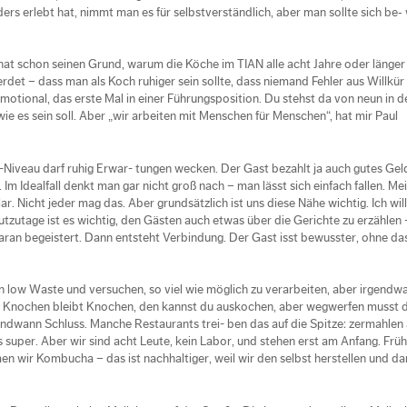
s erlebt hat, nimmt man es für selbstverständlich, aber man sollte sich be‑
 hat schon seinen Grund, warum die Köche im TIAN alle acht Jahre oder länger
erdet – dass man als Koch ruhiger sein sollte, dass niemand Fehler aus Willkür
emotional, das erste Mal in einer Führungsposition. Du stehst da von neun in d
, wie es sein soll. Aber „wir arbeiten mit Menschen für Menschen“, hat mir Paul
e-Niveau darf ruhig Erwar- tungen wecken. Der Gast bezahlt ja auch gutes Gel
Im Idealfall denkt man gar nicht groß nach – man lässt sich einfach fallen. M
ar. Nicht jeder mag das. Aber grundsätzlich ist uns diese Nähe wichtig. Ich will
utzutage ist es wichtig, den Gästen auch etwas über die Gerichte zu erzähle
ran begeistert. Dann entsteht Verbindung. Der Gast isst bewusster, ohne d
n low Waste und versuchen, so viel wie möglich zu verarbeiten, aber irgendw
h. Knochen bleibt Knochen, den kannst du auskochen, aber wegwerfen musst d
endwann Schluss. Manche Restaurants trei- ben das auf die Spitze: zermahlen 
s super. Aber wir sind acht Leute, kein Labor, und stehen erst am Anfang. Frü
n wir Kombucha – das ist nachhaltiger, weil wir den selbst herstellen und d