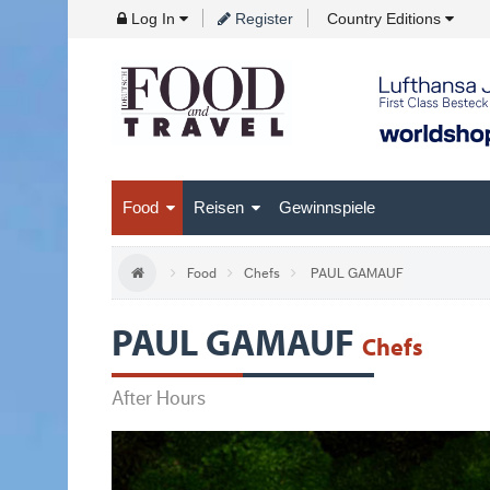
Skip
Log In
Register
Country Editions
to
Navigation
Skip
to
Content
Food
Reisen
Gewinnspiele
Food
Chefs
PAUL GAMAUF
PAUL GAMAUF
Chefs
After Hours