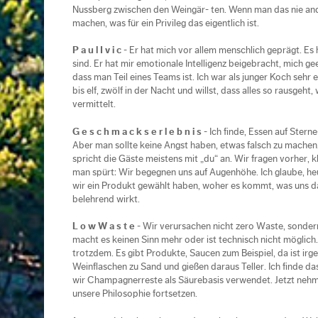
Nussberg zwischen den Weingär- ten. Wenn man das nie ander
machen, was für ein Privileg das eigentlich ist.
P a u l I v i c
- Er hat mich vor allem menschlich geprägt. Es
sind. Er hat mir emotionale Intelligenz beigebracht, mich ge
dass man Teil eines Teams ist. Ich war als junger Koch sehr 
bis elf, zwölf in der Nacht und willst, dass alles so rausgeht
vermittelt.
G e s c h m a c k s e r l e b n i s
- Ich finde, Essen auf Stern
Aber man sollte keine Angst haben, etwas falsch zu machen. 
spricht die Gäste meistens mit „du“ an. Wir fragen vorher, kl
man spürt: Wir begegnen uns auf Augenhöhe. Ich glaube, he
wir ein Produkt gewählt haben, woher es kommt, was uns da
belehrend wirkt.
L o w W a s t e
- Wir verursachen nicht zero Waste, sonder
macht es keinen Sinn mehr oder ist technisch nicht möglic
trotzdem. Es gibt Produkte, Saucen zum Beispiel, da ist irg
Weinflaschen zu Sand und gießen daraus Teller. Ich finde da
wir Champagnerreste als Säurebasis verwendet. Jetzt nehme
unsere Philosophie fortsetzen.