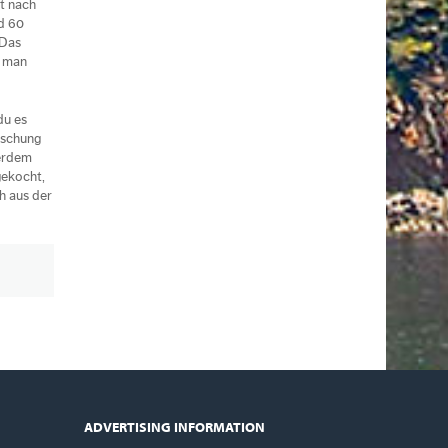
it nach
d 60
 Das
s man
du es
ischung
ßerdem
gekocht,
ch aus der
ADVERTISING INFORMATION