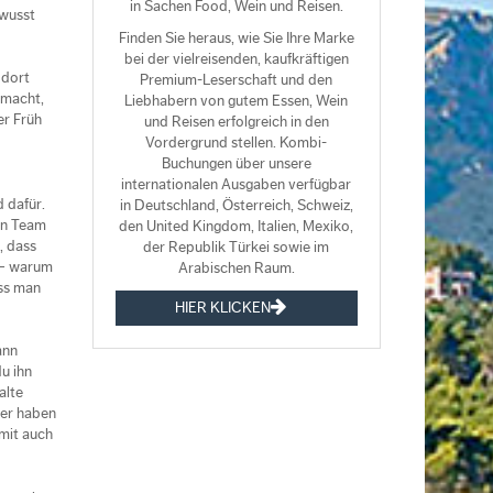
in Sachen Food, Wein und Reisen.
 wusst
Finden Sie heraus, wie Sie Ihre Marke
bei der vielreisenden, kaufkräftigen
 dort
Premium-Leserschaft und den
 macht,
Liebhabern von gutem Essen, Wein
er Früh
und Reisen erfolgreich in den
Vordergrund stellen. Kombi-
Buchungen über unsere
internationalen Ausgaben verfügbar
d dafür.
in Deutschland, Österreich, Schweiz,
ein Team
den United Kingdom, Italien, Mexiko,
, dass
der Republik Türkei sowie im
n – warum
Arabischen Raum.
ass man
HIER KLICKEN
ann
u ihn
alte
her haben
amit auch