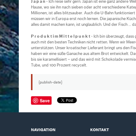
J a p a n
- Ich reise sehr gern. Japan ist eine ganz andere We
Hause, wo sie ihn nach sieben oder acht verschiedene Kate
Millionen, ist alles blitzsauber. Auch die U-Bahn funktionier
müssen wir in Europa erst noch lernen. Die japanische Küche
alles damit machen kann, ist unglaublich. Und der Fisch ... 
P r o d u k t i m M i t t e l p u n k t
- Ich bin überzeugt, dass
auch mit den besten Techniken nicht retten. Wenn wir Meere
unterstützen. Unser kroatischer Lieferant bringt uns den F
haben wir eine süße Ganache aus altem Brot entwickelt. Das 
bis sie karamellisiert – und das wird mit Schokolade vermisc
Tube, und 100 Prozent recycelt.
{publish-date}
Save
NAVIGATION
KONTAKT