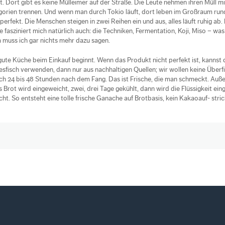
lt. Dort gibt es keine Mülleimer auf der Straße. Die Leute nehmen ihren Müll m
gorien trennen. Und wenn man durch Tokio läuft, dort leben im Großraum run
t perfekt. Die Menschen steigen in zwei Reihen ein und aus, alles läuft ruhig ab.
 fasziniert mich natürlich auch: die Techniken, Fermentation, Koji, Miso – wa
da muss ich gar nichts mehr dazu sagen.
 gute Küche beim Einkauf beginnt. Wenn das Produkt nicht perfekt ist, kannst 
sfisch verwenden, dann nur aus nachhaltigen Quellen; wir wollen keine Überf
isch 24 bis 48 Stunden nach dem Fang. Das ist Frische, die man schmeckt. Au
Brot wird eingeweicht, zwei, drei Tage gekühlt, dann wird die Flüssigkeit ein
ht. So entsteht eine tolle frische Ganache auf Brotbasis, kein Kakaoauf- stri