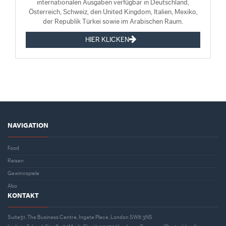
internationalen Ausgaben verfügbar in Deutschland,
Österreich, Schweiz, den United Kingdom, Italien, Mexiko,
der Republik Türkei sowie im Arabischen Raum.
HIER KLICKEN
NAVIGATION
Food
Reisen
Gewinnspiele
Abo
KONTAKT
Suite51, The Business Centre, Ingate Place, London SW8 3NS