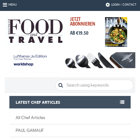
Skip
MENU
LOGIN / CONTACT
to
Navigation
JETZT
Skip
ABONNIEREN
to
Content
AB €19.50
LATEST CHEF ARTICLES
All Chef Articles
PAUL GAMAUF