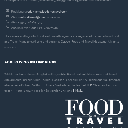
Ludwig-Erhard-Straße 6 (MediaFleet), 20459 Hamburg, Germany (Deutschland)
Redaktion:
redaktion@foodandtravel.com
Abo:
foodandtravel@zenit-presse.de
Abo: +49 0711 82651 727
Anzeigen/Verkauf: +49 177 8725702
The names and logos for Food and Travel Magazine are registered trademarks of Food
and Travel Magazine. All text and design is ©2026 · Food and Travel Magazine. All rights
reserved.
ADVERTISING INFORMATION
Wir bieten Ihnen diverse Möglichkeiten, sich im Premium-Umfeld von Food and Travel
erfolgreich zu präsentieren - sei es „klassisch“ über die Print-Ausgabe oder multimedial
über unsere Online-Plattform. Unsere Mediadaten finden Sie
HIER
. Sie erreichen uns
unter +49 (0)40 18291 811 oder Sie senden uns eine
E-MAIL
.