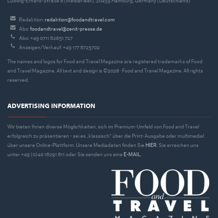
Ludwig-Erhard-Straße 6 (MediaFleet), 20459 Hamburg, Germany (Deutschland)
Redaktion:
redaktion@foodandtravel.com
Abo:
foodandtravel@zenit-presse.de
Abo: +49 0711 82651 727
Anzeigen/Verkauf: +49 177 8725702
The names and logos for Food and Travel Magazine are registered trademarks of Food
and Travel Magazine. All text and design is ©2026 · Food and Travel Magazine. All rights
reserved.
ADVERTISING INFORMATION
Wir bieten Ihnen diverse Möglichkeiten, sich im Premium-Umfeld von Food and Travel
erfolgreich zu präsentieren - sei es „klassisch“ über die Print-Ausgabe oder multimedial
über unsere Online-Plattform. Unsere Mediadaten finden Sie
HIER
. Sie erreichen uns
unter +49 (0)40 18291 811 oder Sie senden uns eine
E-MAIL
.