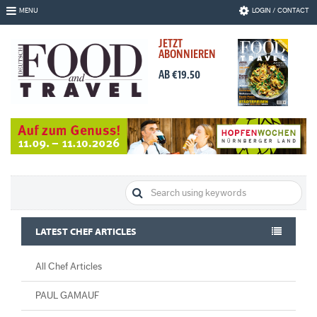
Skip
MENU
LOGIN / CONTACT
to
Navigation
JETZT
Skip
ABONNIEREN
to
Content
AB €19.50
LATEST CHEF ARTICLES
All Chef Articles
PAUL GAMAUF