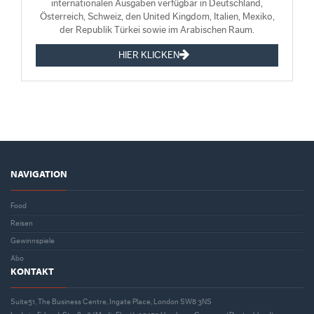
internationalen Ausgaben verfügbar in Deutschland,
Österreich, Schweiz, den United Kingdom, Italien, Mexiko,
der Republik Türkei sowie im Arabischen Raum.
HIER KLICKEN
NAVIGATION
Food
Reisen
Gewinnspiele
Abo
KONTAKT
Suite51, The Business Centre, Ingate Place, London SW8 3NS