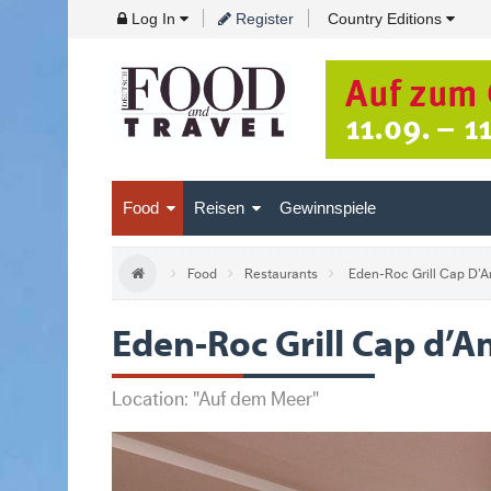
Skip
Log In
Register
Country Editions
to
Navigation
Skip
to
Content
Food
Reisen
Gewinnspiele
Food
Restaurants
Eden-Roc Grill Cap D’A
Eden-Roc Grill Cap d’A
Location: "Auf dem Meer"