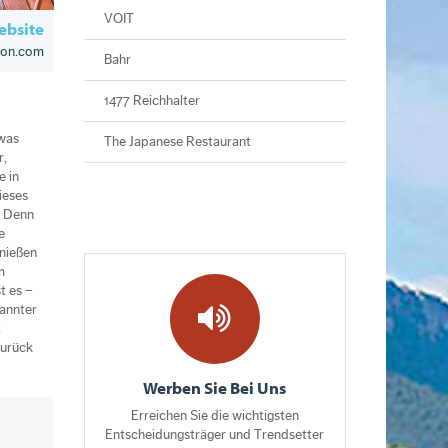
VOIT
bsite
tion.com
Bahr
1477 Reichhalter
twas
The Japanese Restaurant
r,
e in
ieses
. Denn
e
enießen
m
t es –
pannter
t
zurück
Werben Sie Bei Uns
Erreichen Sie die wichtigsten
Entscheidungsträger und Trendsetter