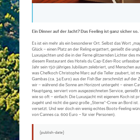
Ein Dinner auf der Jacht? Das Feeling ist ganz sicher so.
Es ist ein mehr als ein besonderer Ort. Selbst das Wort „m
Glück – einen Platz an der Reling ergattert, genießt die un
Luxusjachten und die in der Ferne glitzernden Lichter des 
diesem Restaurant des Hotels du Cap-Eden-Roc unfassbar f
Jahr sein 150-jähriges Jubiläum zelebriert, und Menschen a
was Chefkoch Christophe Marc auf die Teller zaubert, ist m
Gambas (ca. 34 Euro) aus der Fish Bar zerschmilzt auf der Z
wir – während die Sonne am Horizont untergeht – einen Cav
Hauptgang, serviert vom ausgezeichneten Service, genießt m
wie so oft – einfach: Die Luxusjacht mit eigenem Koch ist 
zugeht und nicht die ganz große „Sterne“-Crew an Bord ist. 
versetzt. Und wer doch ein wenig echtes Boots-Feeling wüns
von Cannes ca. 600 Euro – für vier Personen).
{publish-date}