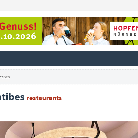
ntibes
ntibes
restaurants