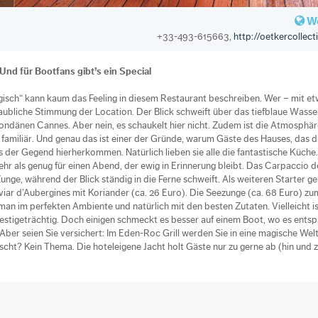
We
+33-493-615663,
http://oetkercollec
 Und für Bootfans gibt’s ein Special
agisch“ kann kaum das Feeling in diesem Restaurant beschreiben. Wer – mit e
glaubliche Stimmung der Location. Der Blick schweift über das tiefblaue Wasse
mondänen Cannes. Aber nein, es schaukelt hier nicht. Zudem ist die Atmosphär
amiliär. Und genau das ist einer der Gründe, warum Gäste des Hauses, das d
us der Gegend hierherkommen. Natürlich lieben sie alle die fantastische Küche
ehr als genug für einen Abend, der ewig in Erinnerung bleibt. Das Carpaccio d
unge, während der Blick ständig in die Ferne schweift. Als weiteren Starter g
iar d’Aubergines mit Koriander (ca. 26 Euro). Die Seezunge (ca. 68 Euro) zu
an im perfekten Ambiente und natürlich mit den besten Zutaten. Vielleicht is
prestigeträchtig. Doch einigen schmeckt es besser auf einem Boot, wo es ents
Aber seien Sie versichert: Im Eden-Roc Grill werden Sie in eine magische Wel
cht? Kein Thema. Die hoteleigene Jacht holt Gäste nur zu gerne ab (hin und 