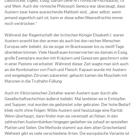
Liebstöckel, Eigelb, Essig, Garum (eine Art römische Fischsauce), Öl
und Wein. Auch der römische Philosoph Seneca war überzeugt, dass
Austern zwar keine ausreichende Mahlzeit sind, „aber selbst, wenn
jemand eigentlich satt ist, kann er diese edlen Meeresfrüchte immer
noch verdrücken.“
Während der Regentschaft der britischen Königin Elisabeth I. waren
Austern sowohl bei den armen als auch bei den reichen Menschen
Europas sehr beliebt, da sie sogar im Brackwasser bis zu zwölf Tage
überleben können. Viele Hausfrauen konservierten sie damals in Essig,
große Exemplare wurden mit Kräutern und Gewürzen geschmort oder
in einer Pastete verarbeitet. Während dieser Zeit wagte man sich auch
an die Kombination von Fisch und Fleisch: Kapaun wurde mit Austern
und eingelegten Zitronen zubereitet, gehackt kamen die Muscheln mit
Maronen in die Truthahn-Füllung.
Auch im Viktorianischen Zeitalter waren Austern quer durch alle
Gesellschaftsschichten äußerst beliebt. Mal landeten sie in Eintöpfen
und Suppen, mal wurden sie gedünstet oder gebraten. Der hohe Bedarf
blieb nicht ohne Folgen: Wilde Austern sind heutzutage eine Rarität.
Wenn überhaupt, dann findet man sie vereinzelt an Felsen. In den
zahlreichen Austernbänken hingegen gedeihen sie zuhauf an speziellen
Platten und Seilen. Die Methode stammt aus dem alten Griechenland.
Weltweit gibt es viele verschiedene Arten. Die europäische Variante ist