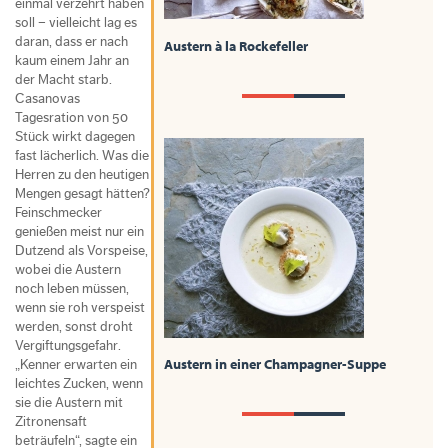
einmal verzehrt haben
soll – vielleicht lag es
daran, dass er nach
Austern à la Rockefeller
kaum einem Jahr an
der Macht starb.
Casanovas
Tagesration von 50
Stück wirkt dagegen
fast lächerlich. Was die
Herren zu den heutigen
Mengen gesagt hätten?
Feinschmecker
genießen meist nur ein
Dutzend als Vorspeise,
wobei die Austern
noch leben müssen,
wenn sie roh verspeist
werden, sonst droht
Vergiftungsgefahr.
Austern in einer Champagner-Suppe
„Kenner erwarten ein
leichtes Zucken, wenn
sie die Austern mit
Zitronensaft
beträufeln“, sagte ein