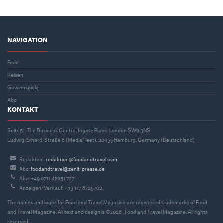
NAVIGATION
Food
Reisen
Gewinnspiele
Abo
KONTAKT
Suite51, The Business Centre, Ingate Place, London SW8 3NS
Ludwig-Erhard-Straße 6 (MediaFleet), 20459 Hamburg, Germany (Deutschland)
Redaktion:
redaktion@foodandtravel.com
Abo:
foodandtravel@zenit-presse.de
Abo: +49 0711 82651 727
Anzeigen/Verkauf: +49 177 8725702
The names and logos for Food and Travel Magazine are registered trademarks of Food
and Travel Magazine. All text and design is ©2026 · Food and Travel Magazine. All rights
reserved.