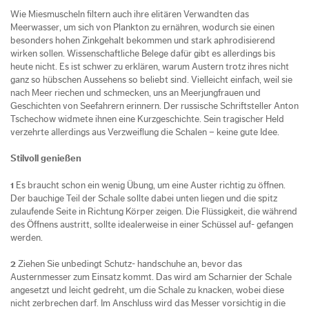
Wie Miesmuscheln filtern auch ihre elitären Verwandten das
Meerwasser, um sich von Plankton zu ernähren, wodurch sie einen
besonders hohen Zinkgehalt bekommen und stark aphrodisierend
wirken sollen. Wissenschaftliche Belege dafür gibt es allerdings bis
heute nicht. Es ist schwer zu erklären, warum Austern trotz ihres nicht
ganz so hübschen Aussehens so beliebt sind. Vielleicht einfach, weil sie
nach Meer riechen und schmecken, uns an Meerjungfrauen und
Geschichten von Seefahrern erinnern. Der russische Schriftsteller Anton
Tschechow widmete ihnen eine Kurzgeschichte. Sein tragischer Held
verzehrte allerdings aus Verzweiflung die Schalen – keine gute Idee.
Stilvoll genießen
1
Es braucht schon ein wenig Übung, um eine Auster richtig zu öffnen.
Der bauchige Teil der Schale sollte dabei unten liegen und die spitz
zulaufende Seite in Richtung Körper zeigen. Die Flüssigkeit, die während
des Öffnens austritt, sollte idealerweise in einer Schüssel auf- gefangen
werden.
2
Ziehen Sie unbedingt Schutz- handschuhe an, bevor das
Austernmesser zum Einsatz kommt. Das wird am Scharnier der Schale
angesetzt und leicht gedreht, um die Schale zu knacken, wobei diese
nicht zerbrechen darf. Im Anschluss wird das Messer vorsichtig in die