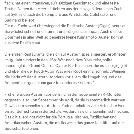
flach, hat einen intensiven, süß-salzigen Geschmack und eine feste
Textur. Neben den Meeresfrüchten aus der einzigen deutschen Zucht
auf Sylt sind auch die Exemplare aus Whitstable, Colchester und
Südirland beliebt.
Für die Zucht wird überwiegend die Pazifische Auster (Gigas) benutzt.
Sie wächst schnell und stammt ursprünglich aus Japan. Auch die bei
Gourmets in aller Welt so begehrte kleine Kumamoto-Auster kommt
aus dem Pazifikstaat.
Die ersten Restaurants, die sich auf Austern spezialisierten, eröffneten
im 19. Jahrhundert in den USA. Wer nach New York reist, sollte
unbedingt die Grand Central Oyster Bar besuchen, die es seit 1913 gibt
und über die der Food-Autor Waverley Root einmal schrieb: „Weniger
die Herkunft der Austern, sondern vor allem die Umgebung und das
Ambiente sorgen für ein ganz besonderes Erlebnis.“
Früher wurden Austern übrigens nur in den sogenannten R-Monaten
gegessen, also von September bis April, da sie in sommerlich warmen
Gewässern schneller verderben. Zudem behalten viele Arten ihre Eier
bis zur Befruchtung in der Schale, wodurch sie unangenehm schmecken.
Das gilt allerdings nicht für die Portugie- sischen, Pazifischen und
Amerikanischen Austern, die mittlerweile das ganze Jahr über auf der
Speisekarte stehen.