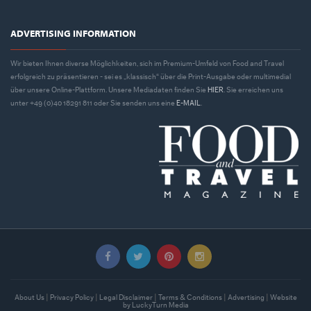
ADVERTISING INFORMATION
Wir bieten Ihnen diverse Möglichkeiten, sich im Premium-Umfeld von Food and Travel
erfolgreich zu präsentieren - sei es „klassisch“ über die Print-Ausgabe oder multimedial
über unsere Online-Plattform. Unsere Mediadaten finden Sie
HIER
. Sie erreichen uns
unter +49 (0)40 18291 811 oder Sie senden uns eine
E-MAIL
.
About Us
|
Privacy Policy
|
Legal Disclaimer
|
Terms & Conditions
|
Advertising
|
Website
by LuckyTurn Media