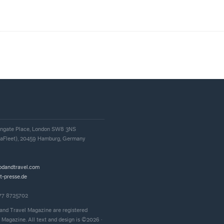
, Ingate Place, London SW8 3NS
iaFleet), 20459 Hamburg, Germany
odandtravel.com
t-presse.de
177 8725702
and Travel Magazine are registered
 Magazine. All text and design is ©2026 ·