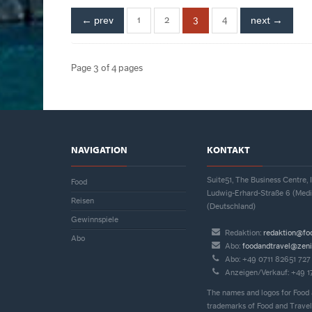
← prev
1
2
3
4
next →
Page 3 of 4 pages
NAVIGATION
KONTAKT
Suite51, The Business Centre
Food
Ludwig-Erhard-Straße 6 (Med
Reisen
(Deutschland)
Gewinnspiele
Redaktion:
redaktion@fo
Abo
Abo:
foodandtravel@zeni
Abo: +49 0711 82651 727
Anzeigen/Verkauf: +49 
The names and logos for Food 
trademarks of Food and Travel