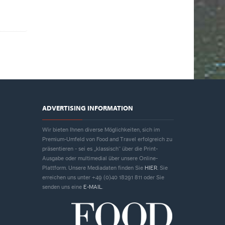
ADVERTISING INFORMATION
Wir bieten Ihnen diverse Möglichkeiten, sich im
Premium-Umfeld von Food and Travel erfolgreich zu
präsentieren - sei es „klassisch“ über die Print-
Ausgabe oder multimedial über unsere Online-
Plattform. Unsere Mediadaten finden Sie
HIER
. Sie
erreichen uns unter +49 (0)40 18291 811 oder Sie
senden uns eine
E-MAIL
.