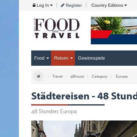
Skip
Log In
Register
Country Editions
to
Navigation
Skip
to
Content
Food
Reisen
Gewinnspiele
Travel
48hours
Category
Europe
Städtereisen - 48 Stun
48 Stunden: Europa