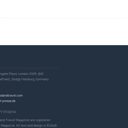
, Ingate Place, London SW8 3NS
iaFleet), 20459 Hamburg, Germany
odandtravel.com
t-presse.de
177 8725702
and Travel Magazine are registered
 Magazine. All text and design is ©2026 ·