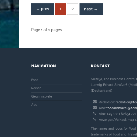
← prev
1
2
next →
Page 1 of 2 pages
NAVIGATION
KONTAKT
Suite51, The Business Centre
Food
Ludwig-Erhard-Straße 6 (Med
Reisen
(Deutschland)
Gewinnspiele
Redaktion:
redaktion@fo
Abo
Abo:
foodandtravel@zeni
Abo: +49 0711 82651 727
Anzeigen/Verkauf: +49 
The names and logos for Food 
trademarks of Food and Travel