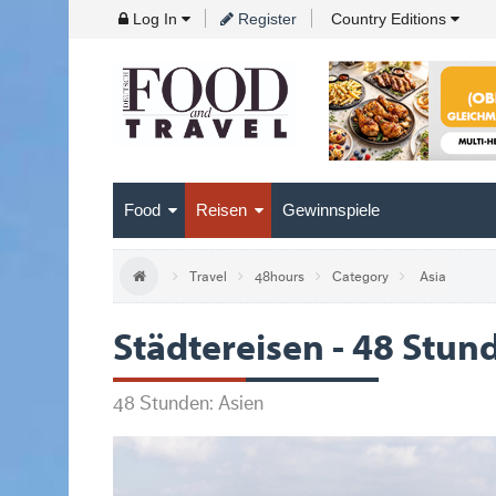
Skip
Log In
Register
Country Editions
to
Navigation
Skip
to
Content
Food
Reisen
Gewinnspiele
Travel
48hours
Category
Asia
Städtereisen - 48 Stun
48 Stunden: Asien