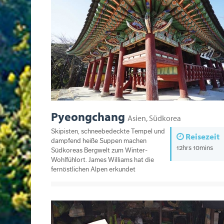
Pyeongchang
Asien, Südkorea
Skipisten, schneebedeckte Tempel und
Reisezeit
dampfend heiße Suppen machen
12hrs 10mins
Südkoreas Bergwelt zum Winter-
Wohlfühlort. James Williams hat die
fernöstlichen Alpen erkundet