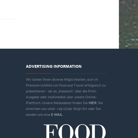
ADVERTISING INFORMATION
Wir bieten Ihnen diverse Möglichkeiten, sich im
Premium-Umfeld von Food and Travel erfolgreich zu
präsentieren - sei es „klassisch“ über die Print-
Ausgabe oder multimedial über unsere Online-
Plattform. Unsere Mediadaten finden Sie
HIER
. Sie
erreichen uns unter +49 (0)40 18291 811 oder Sie
senden uns eine
E-MAIL
.