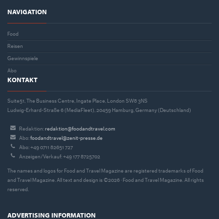
NAVIGATION
Food
Reisen
Gewinnspiele
Abo
KONTAKT
Suite51, The Business Centre, Ingate Place, London SW8 3NS
Ludwig-Erhard-Straße 6 (MediaFleet), 20459 Hamburg, Germany (Deutschland)
Redaktion:
redaktion@foodandtravel.com
Abo:
foodandtravel@zenit-presse.de
Abo: +49 0711 82651 727
Anzeigen/Verkauf: +49 177 8725702
The names and logos for Food and Travel Magazine are registered trademarks of Food
and Travel Magazine. All text and design is ©2026 · Food and Travel Magazine. All rights
reserved.
ADVERTISING INFORMATION