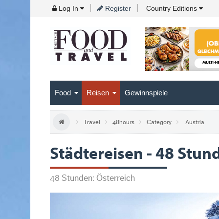
Skip
Log In
Register
Country Editions
to
Navigation
Skip
to
Content
Food
Reisen
Gewinnspiele
Travel
48hours
Category
Austria
Städtereisen - 48 Stun
48 Stunden: Österreich