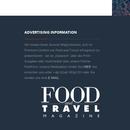
ADVERTISING INFORMATION
Wir bieten Ihnen diverse Möglichkeiten, sich im
Premium-Umfeld von Food and Travel erfolgreich zu
präsentieren - sei es „klassisch“ über die Print-
Ausgabe oder multimedial über unsere Online-
Plattform. Unsere Mediadaten finden Sie
HIER
. Sie
erreichen uns unter +49 (0)40 18291 811 oder Sie
senden uns eine
E-MAIL
.