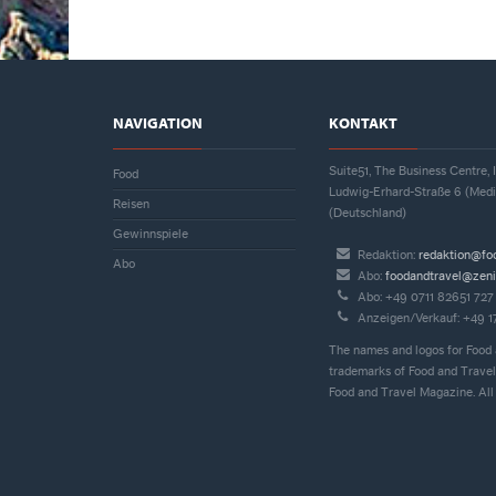
NAVIGATION
KONTAKT
Suite51, The Business Centre
Food
Ludwig-Erhard-Straße 6 (Med
Reisen
(Deutschland)
Gewinnspiele
Redaktion:
redaktion@fo
Abo
Abo:
foodandtravel@zeni
Abo: +49 0711 82651 727
Anzeigen/Verkauf: +49 
The names and logos for Food 
trademarks of Food and Travel
Food and Travel Magazine. All 