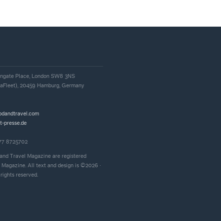
, Ingate Place, London SW8 3NS
iaFleet), 20459 Hamburg, Germany
odandtravel.com
t-presse.de
177 8725702
and Travel Magazine are registered
 Magazine. All text and design is ©2026 ·
rights reserved.