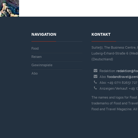
NAVIGATION
KONTAKT
Suite51, The Business Centre
Food
Ludwig-Erhard-Straße 6 (Med
Reisen
(Deutschland)
Gewinnspiele
Redaktion:
redaktion@fo
Abo
Abo:
foodandtravel@zeni
Abo: +49 0711 82651 727
Anzeigen/Verkauf: +49 
The names and logos for Food 
trademarks of Food and Travel
Food and Travel Magazine. All 