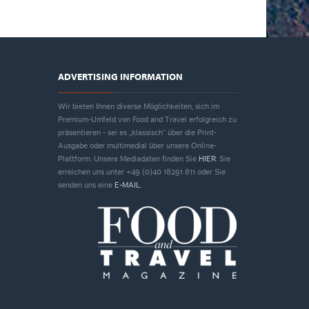
ADVERTISING INFORMATION
Wir bieten Ihnen diverse Möglichkeiten, sich im
Premium-Umfeld von Food and Travel erfolgreich zu
präsentieren - sei es „klassisch“ über die Print-
Ausgabe oder multimedial über unsere Online-
Plattform. Unsere Mediadaten finden Sie
HIER
. Sie
erreichen uns unter +49 (0)40 18291 811 oder Sie
senden uns eine
E-MAIL
.