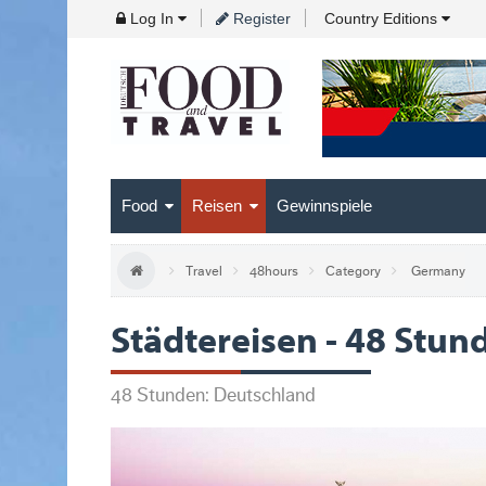
Skip
Log In
Register
Country Editions
to
Navigation
Skip
to
Content
Food
Reisen
Gewinnspiele
Travel
48hours
Category
Germany
Städtereisen - 48 Stun
48 Stunden: Deutschland