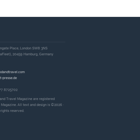
, Ingate Place, London SW8 3NS
iaFleet), 20459 Hamburg, Germany
odandtravel.com
t-presse.de
177 8725702
and Travel Magazine are registered
 Magazine. All text and design is ©2026 ·
rights reserved.