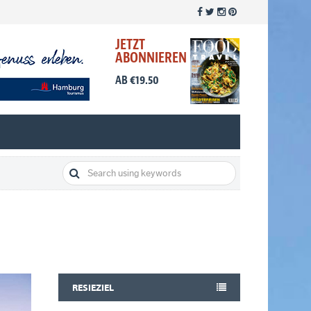
JETZT
ABONNIEREN
AB €19.50
RESIEZIEL