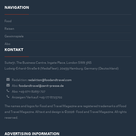
NAVIGATION
Food
Reisen
Gewinnspiele
Abo
KONTAKT
Suite51, The Business Centre, Ingate Place, London SW8 3NS
Ludwig-Erhard-Straße 6 (MediaFleet), 20459 Hamburg, Germany (Deutschland)
Redaktion:
redaktion@foodandtravel.com
Abo:
foodandtravel@zenit-presse.de
Abo: +49 0711 82651 727
Anzeigen/Verkauf: +49 177 8725702
The names and logos for Food and Travel Magazine are registered trademarks of Food
and Travel Magazine. All text and design is ©2026 · Food and Travel Magazine. All rights
reserved.
ADVERTISING INFORMATION