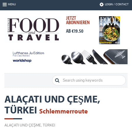
Skip
MENU
LOGIN / CONTACT
to
Navigation
JETZT
Skip
ABONNIEREN
to
Content
AB €19.50
ALAÇATI UND ÇEŞME,
TÜRKEI
Schlemmerroute
ALAÇATI UND ÇEŞME, TÜRKEI