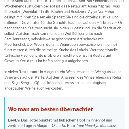
beste Sicht auf das bunte Treiben in den Gassen. Bei Einheimischen und
Wochenendausflüglern beliebt ist das Restaurant Asma Yaprağı, was
übersetzt „Weinblatt“ heißt. Köchin und Besitzerin Ayşe Nur Mıhçı
gelingt mit ihren Speisen ein Spagat: Sie sind gleichzeitig rustikal und
raffiniert. Die Zutaten für die Gerichte kauft sie auf den Märkten vor Ort,
nach frischen Kräutern sucht sie in den Hügeln rund um die Stadt auch
selbst. Auf den Tisch kommen dann Wohlfühlgerichte nach
Familienrezept, beispielsweise geschmorte Artischocke mit
Meerfenchel. Der Weg in den mit Weinreben bewachsenen Innenhof
führt mitten durch die heimelige Küche des Lokals. Wer traditionelle
türkische Fischgerichte probieren möchte, der ist im Restaurant
Cevat’ın Yeri direkt im Hafen sehr gut aufgehoben.
In vielen Restaurants in Alaçatı steht Wein des lokalen Weinguts Urlice
Vineyards auf der Karte. Auf dem Anwesen des Winzerehepaars Reha
und Bilge Bengisu Öğünlü können Interessierte die biologisch
angebauten Weine auch verkosten.
Wo man am besten übernachtet
BeyEvi
Das Hotel punktet mit hübschem Pool im Innenhof und
zentraler Lage in Alaçatı. DZ ab 80 Euro.
Yeni Mecidiye Mahallesi