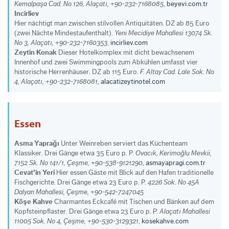
Kemalpaşa Cad. No 126, Alaçatı, +90-232-7168085
,
beyevi.com.tr
Incirliev
Hier nächtigt man zwischen stilvollen Antiquitäten. DZ ab 85 Euro
(zwei Nächte Mindestaufenthalt).
Yeni Mecidiye Mahallesi 13074 Sk.
No 3, Alaçatı, +90-232-7160353
,
incirliev.com
Zeytin Konak
Dieser Hotelkomplex mit dicht bewachsenem
Innenhof und zwei Swimmingpools zum Abkühlen umfasst vier
historische Herrenhäuser. DZ ab 115 Euro.
F. Altay Cad. Lale Sok. No
4, Alaçatı, +90-232-7168081,
alacatizeytinotel.com
Essen
Asma Yaprağı
Unter Weinreben serviert das Küchenteam
Klassiker. Drei Gänge etwa 35 Euro p. P.
Ovacık, Kerimoğlu Mevkii,
7152 Sk. No 141/1, Çeşme, +90-538-9121290
,
asmayapragi.com.tr
Cevat’in Yeri
Hier essen Gäste mit Blick auf den Hafen traditionelle
Fischgerichte. Drei Gänge etwa 23 Euro p. P.
4226 Sok. No 45A
Dalyan Mahallesi, Çeşme, +90-542-7247045
Köşe Kahve
Charmantes Eckcafé mit Tischen und Bänken auf dem
Kopfsteinpflaster. Drei Gänge etwa 23 Euro p. P.
Alaçatı Mahallesi
11005 Sok. No 4, Çeşme, +90-530-3129321
,
kosekahve.com