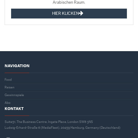
Arabischen Raum.
HIER KLICKEN
NAVIGATION
Food
Reisen
Gewinnspiele
Abo
KONTAKT
Suite51, The Business Centre, Ingate Place, London SW8 3NS
Ludwig-Erhard-Straße 6 (MediaFleet), 20459 Hamburg, Germany (Deutschland)