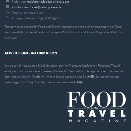
Redaktion:
redaktion@foodandtravel.com
Abo:
foodandtravel@zenit-presse.de
Abo: +49 0711 82651 727
Anzeigen/Verkauf: +49 177 8725702
The names and logos for Food and Travel Magazine are registered trademarks of Food
and Travel Magazine. All text and design is ©2026 · Food and Travel Magazine. All rights
reserved.
ADVERTISING INFORMATION
Wir bieten Ihnen diverse Möglichkeiten, sich im Premium-Umfeld von Food and Travel
erfolgreich zu präsentieren - sei es „klassisch“ über die Print-Ausgabe oder multimedial
über unsere Online-Plattform. Unsere Mediadaten finden Sie
HIER
. Sie erreichen uns
unter +49 (0)40 18291 811 oder Sie senden uns eine
E-MAIL
.