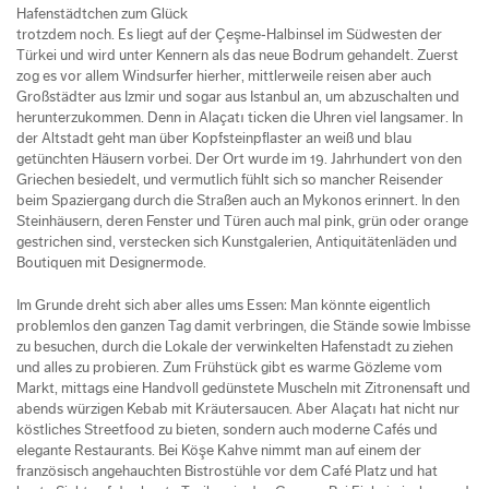
Hafenstädtchen zum Glück
trotzdem noch. Es liegt auf der Çeşme‐Halbinsel im Südwesten der
Türkei und wird unter Kennern als das neue Bodrum gehandelt. Zuerst
zog es vor allem Windsurfer hierher, mittlerweile reisen aber auch
Großstädter aus Izmir und sogar aus Istanbul an, um abzuschalten und
herunterzukommen. Denn in Alaçatı ticken die Uhren viel langsamer. In
der Altstadt geht man über Kopfsteinpflaster an weiß und blau
getünchten Häusern vorbei. Der Ort wurde im 19. Jahrhundert von den
Griechen besiedelt, und vermutlich fühlt sich so mancher Reisender
beim Spaziergang durch die Straßen auch an Mykonos erinnert. In den
Steinhäusern, deren Fenster und Türen auch mal pink, grün oder orange
gestrichen sind, verstecken sich Kunstgalerien, Antiquitätenläden und
Boutiquen mit Designermode.
Im Grunde dreht sich aber alles ums Essen: Man könnte eigentlich
problemlos den ganzen Tag damit verbringen, die Stände sowie Imbisse
zu besuchen, durch die Lokale der verwinkelten Hafenstadt zu ziehen
und alles zu probieren. Zum Frühstück gibt es warme Gözleme vom
Markt, mittags eine Handvoll gedünstete Muscheln mit Zitronensaft und
abends würzigen Kebab mit Kräutersaucen. Aber Alaçatı hat nicht nur
köstliches Streetfood zu bieten, sondern auch moderne Cafés und
elegante Restaurants. Bei Köşe Kahve nimmt man auf einem der
französisch angehauchten Bistrostühle vor dem Café Platz und hat