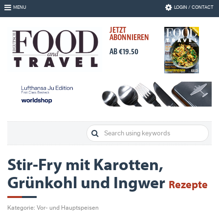
Skip
MENU
LOGIN / CONTACT
to
Navigation
JETZT
Skip
ABONNIEREN
to
Content
AB €19.50
Stir-Fry mit Karotten,
Grünkohl und Ingwer
Rezepte
Kategorie: Vor- und Hauptspeisen