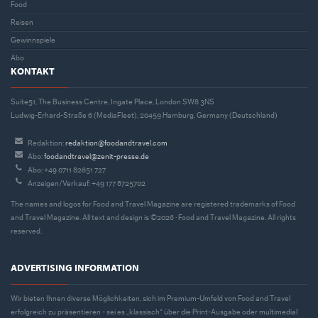
Food
Reisen
Gewinnspiele
Abo
KONTAKT
Suite51, The Business Centre, Ingate Place, London SW8 3NS
Ludwig-Erhard-Straße 6 (MediaFleet), 20459 Hamburg, Germany (Deutschland)
Redaktion:
redaktion@foodandtravel.com
Abo:
foodandtravel@zenit-presse.de
Abo: +49 0711 82651 727
Anzeigen/Verkauf: +49 177 8725702
The names and logos for Food and Travel Magazine are registered trademarks of Food
and Travel Magazine. All text and design is ©2026 · Food and Travel Magazine. All rights
reserved.
ADVERTISING INFORMATION
Wir bieten Ihnen diverse Möglichkeiten, sich im Premium-Umfeld von Food and Travel
erfolgreich zu präsentieren - sei es „klassisch“ über die Print-Ausgabe oder multimedial