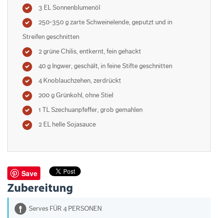
3 EL Sonnenblumenöl
250-350 g zarte Schweinelende, geputzt und in
Streifen geschnitten
2 grüne Chilis, entkernt, fein gehackt
40 g Ingwer, geschält, in feine Stifte geschnitten
4 Knoblauchzehen, zerdrückt
200 g Grünkohl, ohne Stiel
1 TL Szechuanpfeffer, grob gemahlen
2 EL helle Sojasauce
Save
Zubereitung
Serves FÜR 4 PERSONEN