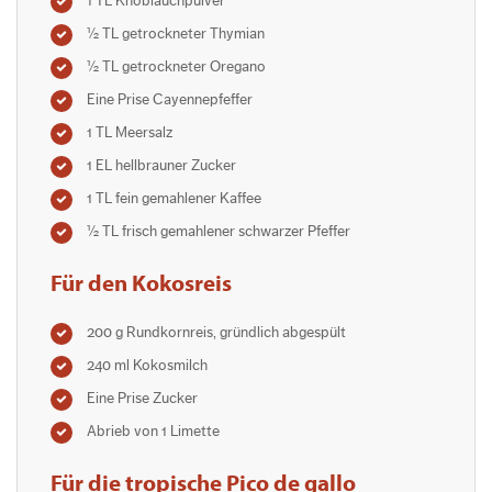
1 TL Knoblauchpulver
½ TL getrockneter Thymian
½ TL getrockneter Oregano
Eine Prise Cayennepfeffer
1 TL Meersalz
1 EL hellbrauner Zucker
1 TL fein gemahlener Kaffee
½ TL frisch gemahlener schwarzer Pfeffer
Für den Kokosreis
200 g Rundkornreis, gründlich abgespült
240 ml Kokosmilch
Eine Prise Zucker
Abrieb von 1 Limette
Für die tropische Pico de gallo