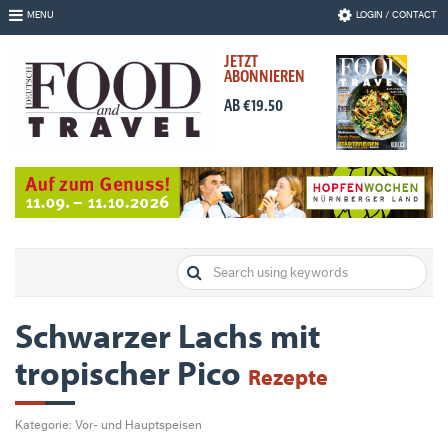
Skip
MENU
LOGIN / CONTACT
to
Navigation
JETZT
Skip
ABONNIEREN
to
Content
AB €19.50
Schwarzer Lachs mit
tropischer Pico
Rezepte
Kategorie: Vor- und Hauptspeisen