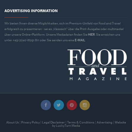
ADVERTISING INFORMATION
Wir bieten Ihnen diverse Möglichkeiten, sich im Premium-Umfeld von Food and Travel
erfolgreich zu präsentieren - sei es „klassisch“ über die Print-Ausgabe oder multimedial
über unsere Online-Plattform. Unsere Mediadaten finden Sie
HIER
. Sie erreichen uns
unter +49 (0)40 18291 811 oder Sie senden uns eine
E-MAIL
.
About Us
|
Privacy Policy
|
Legal Disclaimer
|
Terms & Conditions
|
Advertising
|
Website
by LuckyTurn Media