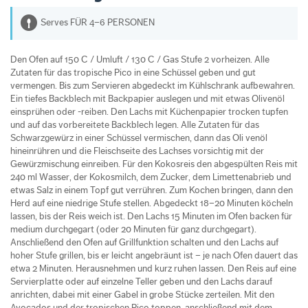
Serves FÜR 4–6 PERSONEN
Den Ofen auf 150 C / Umluft / 130 C / Gas Stufe 2 vorheizen. Alle
Zutaten für das tropische Pico in eine Schüssel geben und gut
vermengen. Bis zum Servieren abgedeckt im Kühlschrank aufbewahren.
Ein tiefes Backblech mit Backpapier auslegen und mit etwas Olivenöl
einsprühen oder -reiben. Den Lachs mit Küchenpapier trocken tupfen
und auf das vorbereitete Backblech legen. Alle Zutaten für das
Schwarzgewürz in einer Schüssel vermischen, dann das Oli­ venöl
hineinrühren und die Fleischseite des Lachses vorsichtig mit der
Gewürzmischung einreiben. Für den Kokosreis den abgespülten Reis mit
240 ml Wasser, der Kokosmilch, dem Zucker, dem Limettenabrieb und
etwas Salz in einem Topf gut verrühren. Zum Kochen bringen, dann den
Herd auf eine niedrige Stufe stellen. Abgedeckt 18–20 Minuten köcheln
lassen, bis der Reis weich ist. Den Lachs 15 Minuten im Ofen backen für
medium durchgegart (oder 20 Minuten für ganz durchgegart).
Anschließend den Ofen auf Grillfunktion schalten und den Lachs auf
hoher Stufe grillen, bis er leicht angebräunt ist – je nach Ofen dauert das
etwa 2 Minuten. Herausnehmen und kurz ruhen lassen. Den Reis auf eine
Servierplatte oder auf einzelne Teller geben und den Lachs darauf
anrichten, dabei mit einer Gabel in grobe Stücke zerteilen. Mit den
Avocados und der tropischen Pico toppen, anschließend mit dem