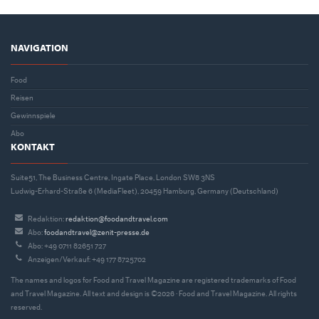
NAVIGATION
Food
Reisen
Gewinnspiele
Abo
KONTAKT
Suite51, The Business Centre, Ingate Place, London SW8 3NS
Ludwig-Erhard-Straße 6 (MediaFleet), 20459 Hamburg, Germany (Deutschland)
Redaktion:
redaktion@foodandtravel.com
Abo:
foodandtravel@zenit-presse.de
Abo: +49 0711 82651 727
Anzeigen/Verkauf: +49 177 8725702
The names and logos for Food and Travel Magazine are registered trademarks of Food
and Travel Magazine. All text and design is ©2026 · Food and Travel Magazine. All rights
reserved.