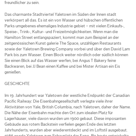
freundlicher zu sein.
Das charmante Stadtviertel Yaletown im Süden der Innen­ stadt
verkörpert all das. Es ist ein von Wasser und hübschen öffentlichen
Parks umge­benes ehemaliges Industrie­ gebiet – mit vielen Einkaufs‐,
Speise‐, Trink‐, Kultur‐ und Freizeitmöglichkeiten. Wenn man die
Hamilton Street entlangspaziert, kommt man zum Beispiel an der
zeitgenössischen Kunst­ galerie The Space, unzähligen Restaurants
sowie der Yaletown Brewing Company vorbei und über den David Lam
Park bis zum Wasser. Einen Block wei­ter nördlich oder südlich kön­nen
Sie einen Blick auf das Wasser werfen, bei Angus T Bakery feine
Backwaren, bei JJ Bean einen Kaffee und bei Mister Artisan ein Eis
genießen.
GESCHICHTE
Im 19. Jahrhundert war Yaletown der westliche Endpunkt der Canadian
Pacific Railway: Die Eisenbahngesellschaft verlegte viele ihrer
Aktivitäten von Yale, British Columbia, nach Yaletown, daher der Name.
Die Nähe der Eisenbahn machte den Ort zum idealen Platz für
Lagerhäuser, viele davon wurden um 1900 gebaut. Diese im­posanten
Gebäude aus rotem Backstein verfielen gegen Ende des letzten
Jahrhunderts, wurden aber wiederentdeckt und im Loftstil ausgebaut.
1986 wur­de Yaletown zum Schauplatz der Expo. Bis heute entwickelte