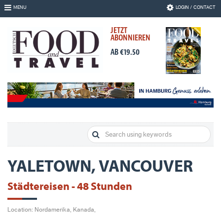
Skip
MENU
LOGIN / CONTACT
to
Navigation
JETZT
Skip
ABONNIEREN
to
Content
AB €19.50
YALETOWN, VANCOUVER
Städtereisen - 48 Stunden
Location: Nordamerika, Kanada,