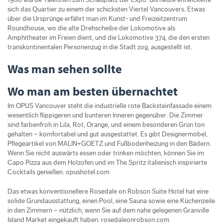
sich das Quartier zu einem der schicksten Viertel Vancouvers. Etwas
über die Ursprünge erfährt man im Kunst- und Freizeitzentrum
Roundhouse, wo die alte Drehscheibe der Lokomotive als
Amphitheater im Freien dient, und die Lokomotive 374, die den ersten
transkontinentalen Personenzug in die Stadt zog, ausgestellt ist.
Was man sehen sollte
Wo man am besten übernachtet
Im OPUS Vancouver steht die industrielle rote Backsteinfas­sade einem
wesentlich flippigeren und bunteren Inneren gegenüber. Die Zimmer
sind farbenfroh in Lila, Rot, Orange, und einem besonderen Grün­ ton
gehalten – komfortabel und gut ausgestattet. Es gibt Desi­gnermöbel,
Pflegeartikel von MALIN+GOETZ und Fußbo­denheizung in den Bädern.
Wenn Sie nicht auswärts essen oder trinken möchten, können Sie im
Capo Pizza aus dem Holzofen und im The Spritz italienisch inspirierte
Cocktails genießen. opushotel.com
Das etwas konventionellere Rosedale on Robson Suite Hotel hat eine
solide Grund­ausstattung, einen Pool, eine Sauna sowie eine Küchenzeile
in den Zimmern – nützlich, wenn Sie auf dem nahe gelegenen Granville
Island Market eingekauft haben. rosedaleonrobson.com