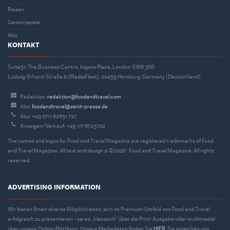
Reisen
Gewinnspiele
Abo
KONTAKT
Suite51, The Business Centre, Ingate Place, London SW8 3NS
Ludwig-Erhard-Straße 6 (MediaFleet), 20459 Hamburg, Germany (Deutschland)
Redaktion:
redaktion@foodandtravel.com
Abo:
foodandtravel@zenit-presse.de
Abo: +49 0711 82651 727
Anzeigen/Verkauf: +49 177 8725702
The names and logos for Food and Travel Magazine are registered trademarks of Food
and Travel Magazine. All text and design is ©2026 · Food and Travel Magazine. All rights
reserved.
ADVERTISING INFORMATION
Wir bieten Ihnen diverse Möglichkeiten, sich im Premium-Umfeld von Food and Travel
erfolgreich zu präsentieren - sei es „klassisch“ über die Print-Ausgabe oder multimedial
über unsere Online-Plattform. Unsere Mediadaten finden Sie
HIER
. Sie erreichen uns