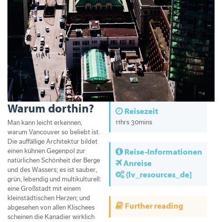
Warum dorthin?
Reisezeit
11hrs 30mins
Man kann leicht erkennen,
warum Vancouver so beliebt ist.
Die auffällige Architektur bildet
Reise-Informationen
einen kühnen Gegenpol zur
natürlichen Schönheit der Berge
Anreise
und des Wassers; es ist sauber,
{lv_resources_de]
grün, lebendig und multikulturell:
eine Großstadt mit einem
kleinstädtischen Her­zen; und
Further reading
abgesehen von allen Klischees
scheinen die Kanadier wirklich