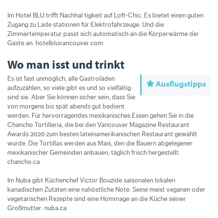
Im Hotel BLU trifft Nachhal­ tigkeit auf Loft­-Chic. Es bietet einen guten
Zugang zu Lade­ stationen für Elektrofahrzeuge. Und die
Zimmertemperatur passt sich automatisch an die Körperwärme der
Gäste an. hotelbluvancouver.com
Wo man isst und trinkt
Es ist fast unmöglich, alle Gastroläden
Ausflugstipps
aufzuzählen, so viele gibt es und so vielfältig
sind sie. Aber Sie können sicher sein, dass Sie
von morgens bis spät abends gut bedient
werden. Für hervorragendes mexikanisches Essen gehen Sie in die
Chancho Tortilleria, die bei den Vancouver Magazine Restaurant
Awards 2020 zum besten lateinamerikanischen Restaurant gewählt
wurde. Die Tortillas werden aus Mais, den die Bauern abgelegener
mexikanischer Gemeinden anbauen, täglich frisch hergestellt.
chancho.ca
Im Nuba gibt Küchenchef Victor Bouzide saisonalen lokalen
kanadischen Zutaten eine nahöstliche Note. Seine meist veganen oder
vegetarischen Rezepte sind eine Hommage an die Küche seiner
Großmutter. nuba.ca