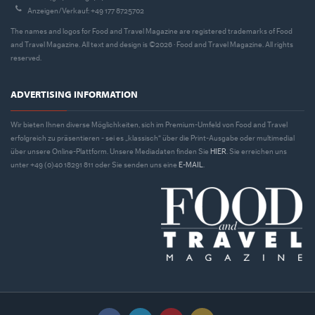
Anzeigen/Verkauf: +49 177 8725702
The names and logos for Food and Travel Magazine are registered trademarks of Food
and Travel Magazine. All text and design is ©2026 · Food and Travel Magazine. All rights
reserved.
ADVERTISING INFORMATION
Wir bieten Ihnen diverse Möglichkeiten, sich im Premium-Umfeld von Food and Travel
erfolgreich zu präsentieren - sei es „klassisch“ über die Print-Ausgabe oder multimedial
über unsere Online-Plattform. Unsere Mediadaten finden Sie
HIER
. Sie erreichen uns
unter +49 (0)40 18291 811 oder Sie senden uns eine
E-MAIL
.