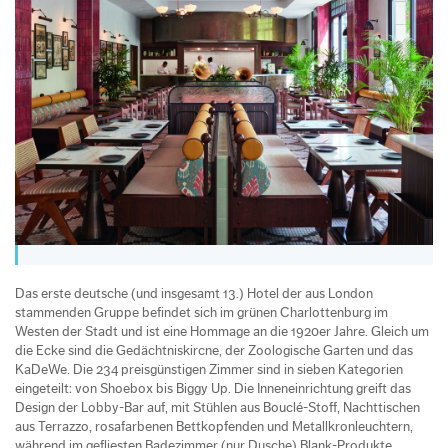
Das erste deutsche (und insgesamt 13.) Hotel der aus London
stammenden Gruppe befindet sich im grünen Charlottenburg im
Westen der Stadt und ist eine Hommage an die 1920er Jahre. Gleich um
die Ecke sind die Gedächtniskircne, der Zoologische Garten und das
KaDeWe. Die 234 preisgünstigen Zimmer sind in sieben Kategorien
eingeteilt: von Shoebox bis Biggy Up. Die Inneneinrichtung greift das
Design der Lobby-Bar auf, mit Stühlen aus Bouclé-Stoff, Nachttischen
aus Terrazzo, rosafarbenen Bettkopfenden und Metallkronleuchtern,
während im gefliesten Badezimmer (nur Dusche) Blank-Produkte,