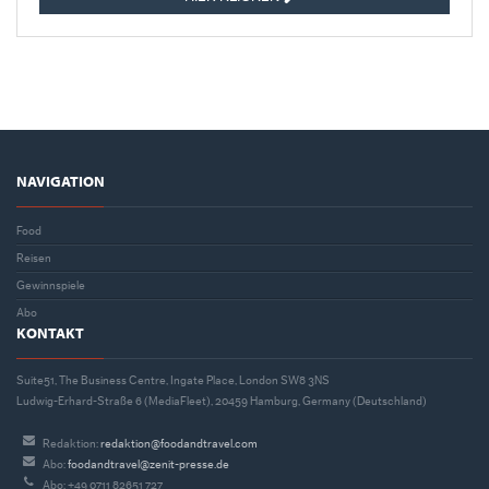
NAVIGATION
Food
Reisen
Gewinnspiele
Abo
KONTAKT
Suite51, The Business Centre, Ingate Place, London SW8 3NS
Ludwig-Erhard-Straße 6 (MediaFleet), 20459 Hamburg, Germany (Deutschland)
Redaktion:
redaktion@foodandtravel.com
Abo:
foodandtravel@zenit-presse.de
Abo: +49 0711 82651 727