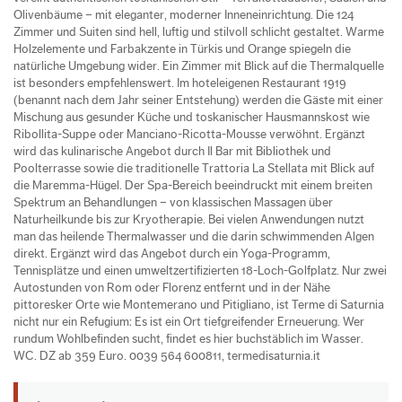
Olivenbäume – mit eleganter, moderner Inneneinrichtung. Die 124
Zimmer und Suiten sind hell, luftig und stilvoll schlicht gestaltet. Warme
Holzelemente und Farbakzente in Türkis und Orange spiegeln die
natürliche Umgebung wider. Ein Zimmer mit Blick auf die Thermalquelle
ist besonders empfehlenswert. Im hoteleigenen Restaurant 1919
(benannt nach dem Jahr seiner Entstehung) werden die Gäste mit einer
Mischung aus gesunder Küche und toskanischer Hausmannskost wie
Ribollita-Suppe oder Manciano-Ricotta-Mousse verwöhnt. Ergänzt
wird das kulinarische Angebot durch Il Bar mit Bibliothek und
Poolterrasse sowie die traditionelle Trattoria La Stellata mit Blick auf
die Maremma-Hügel. Der Spa-Bereich beeindruckt mit einem breiten
Spektrum an Behandlungen – von klassischen Massagen über
Naturheilkunde bis zur Kryotherapie. Bei vielen Anwendungen nutzt
man das heilende Thermalwasser und die darin schwimmenden Algen
direkt. Ergänzt wird das Angebot durch ein Yoga-Programm,
Tennisplätze und einen umweltzertifizierten 18-Loch-Golfplatz. Nur zwei
Autostunden von Rom oder Florenz entfernt und in der Nähe
pittoresker Orte wie Montemerano und Pitigliano, ist Terme di Saturnia
nicht nur ein Refugium: Es ist ein Ort tiefgreifender Erneuerung. Wer
rundum Wohlbefinden sucht, findet es hier buchstäblich im Wasser.
WC. DZ ab 359 Euro. 0039 564 600811, termedisaturnia.it