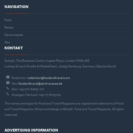
NAVIGATION
Food
Reisen
Gewinnspiele
Abo
KONTAKT
Suite51, The Business Centre, Ingate Place, London SW8 3NS
Ludwig-Erhard-Straße 6 (MediaFleet), 20459 Hamburg, Germany (Deutschland)
Redaktion:
redaktion@foodandtravel.com
Abo:
foodandtravel@zenit-presse.de
Abo: +49 0711 82651 727
Anzeigen/Verkauf: +49 177 8725702
The names and logos for Food and Travel Magazine are registered trademarks of Food
and Travel Magazine. All text and design is ©2026 · Food and Travel Magazine. All rights
reserved.
ADVERTISING INFORMATION