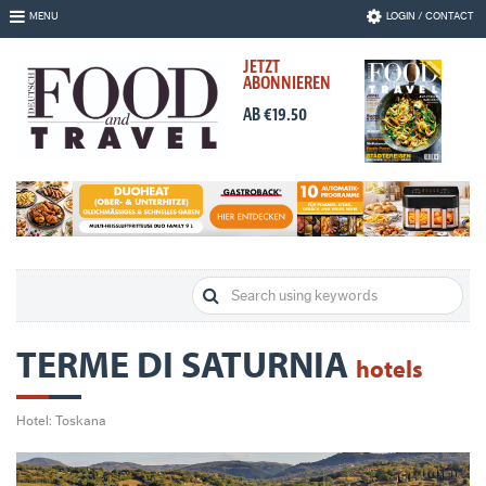
Skip
MENU
LOGIN / CONTACT
to
Navigation
JETZT
Skip
ABONNIEREN
to
Content
AB €19.50
TERME DI SATURNIA
hotels
Hotel: Toskana