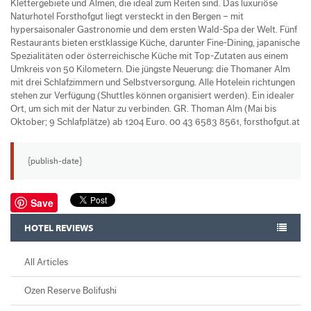
Klettergebiete und Almen, die ideal zum Reiten sind. Das luxuriöse
Naturhotel Forsthofgut liegt versteckt in den Bergen – mit
hypersaisonaler Gastronomie und dem ersten Wald-Spa der Welt. Fünf
Restaurants bieten erstklassige Küche, darunter Fine-Dining, japanische
Spezialitäten oder österreichische Küche mit Top-Zutaten aus einem
Umkreis von 50 Kilometern. Die jüngste Neuerung: die Thoma­ner Alm
mit drei Schlafzimmern und Selbstversorgung. Alle Hotelein­ rich­tungen
stehen zur Verfügung (Shuttles können organisiert werden). Ein idealer
Ort, um sich mit der Natur zu verbinden. GR. Thoman Alm (Mai bis
Oktober; 9 Schlafplätze) ab 1204 Euro. 00 43 6583 8561, forsthofgut.at
{publish-date}
Save
HOTEL REVIEWS
All Articles
Ozen Reserve Bolifushi