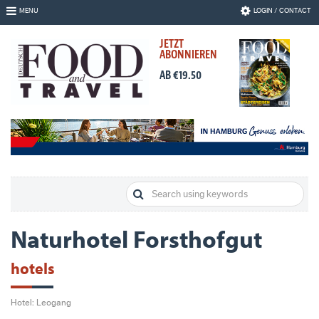
Skip
MENU
LOGIN / CONTACT
to
Navigation
JETZT
Skip
ABONNIEREN
to
Content
AB €19.50
Naturhotel Forsthofgut
hotels
Hotel: Leogang