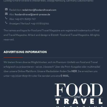
Ludwig-Erhard-Straße 6 (MediaFleet), 20459 Hamburg, Germany (Deutschland)
Redaktion:
redaktion@foodandtravel.com
Abo:
foodandtravel@zenit-presse.de
Abo: +49 0711 82651 727
Anzeigen/Verkauf: +49 177 8725702
The names and logos for Food and Travel Magazine are registered trademarks of Food
and Travel Magazine. All text and design is ©2026 · Food and Travel Magazine. All rights
reserved.
ADVERTISING INFORMATION
Wir bieten Ihnen diverse Möglichkeiten, sich im Premium-Umfeld von Food and Travel
erfolgreich zu präsentieren - sei es „klassisch“ über die Print-Ausgabe oder multimedial
über unsere Online-Plattform. Unsere Mediadaten finden Sie
HIER
. Sie erreichen uns
unter +49 (0)40 18291 811 oder Sie senden uns eine
E-MAIL
.