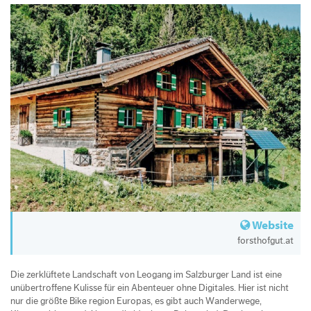
Website
forsthofgut.at
Die zerklüftete Landschaft von Leogang im Salzburger Land ist eine
unübertroffene Kulisse für ein Abenteuer ohne Digitales. Hier ist nicht
nur die größte Bike­ region Europas, es gibt auch Wanderwege,