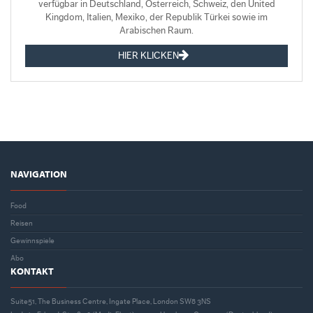
verfügbar in Deutschland, Österreich, Schweiz, den United
Kingdom, Italien, Mexiko, der Republik Türkei sowie im
Arabischen Raum.
HIER KLICKEN
NAVIGATION
Food
Reisen
Gewinnspiele
Abo
KONTAKT
Suite51, The Business Centre, Ingate Place, London SW8 3NS