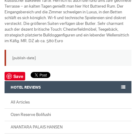
klassischer Bakewell Tarte. Herrlich ist auch die rund ums Jahr geöffnete
Terrasse – an kalten Tagen genießt man hier Hot Buttered Rum. Der
Eingangsbereich und die Zimmer schwelgen in Luxus, in den Betten
schläft es sich königlich. Wi-fi und technische Spielereien sind diskret
versteckt. Die größeren Suiten verfügen über Butler. Sehr charmant
auch der dezent britische Touch: Chesterfieldmöbel, Teegebäck,
strategisch platzierte Bulldoggenfiguren und ein lebender Wellensittich
im Käfig. MR. DZ ab ca. 580 Euro
{publish-date}
Save
HOTEL REVIEWS
All Articles
Ozen Reserve Bolifushi
ANANTARA PALAIS HANSEN