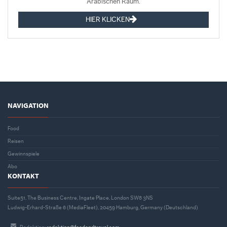
Arabischen Raum.
HIER KLICKEN
NAVIGATION
Food
Reisen
Gewinnspiele
Abo
KONTAKT
Suite51, The Business Centre, Ingate Place, London SW8 3NS
Ludwig-Erhard-Straße 6 (MediaFleet), 20459 Hamburg, Germany (Deutschland)