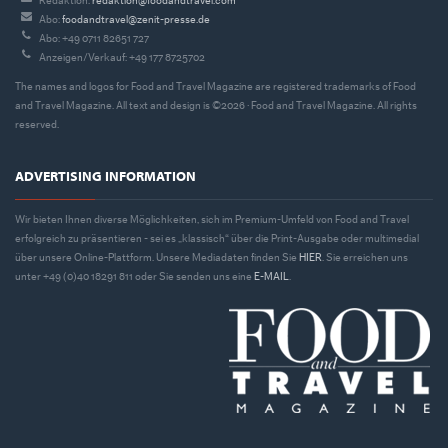
Redaktion:
redaktion@foodandtravel.com
Abo:
foodandtravel@zenit-presse.de
Abo: +49 0711 82651 727
Anzeigen/Verkauf: +49 177 8725702
The names and logos for Food and Travel Magazine are registered trademarks of Food
and Travel Magazine. All text and design is ©2026 · Food and Travel Magazine. All rights
reserved.
ADVERTISING INFORMATION
Wir bieten Ihnen diverse Möglichkeiten, sich im Premium-Umfeld von Food and Travel
erfolgreich zu präsentieren - sei es „klassisch“ über die Print-Ausgabe oder multimedial
über unsere Online-Plattform. Unsere Mediadaten finden Sie
HIER
. Sie erreichen uns
unter +49 (0)40 18291 811 oder Sie senden uns eine
E-MAIL
.