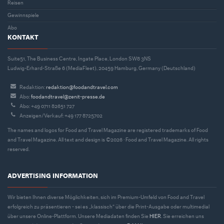
Reisen
Gewinnspiele
Abo
KONTAKT
Suite51, The Business Centre, Ingate Place, London SW8 3NS
Ludwig-Erhard-Straße 6 (MediaFleet), 20459 Hamburg, Germany (Deutschland)
Redaktion:
redaktion@foodandtravel.com
Abo:
foodandtravel@zenit-presse.de
Abo: +49 0711 82651 727
Anzeigen/Verkauf: +49 177 8725702
The names and logos for Food and Travel Magazine are registered trademarks of Food
and Travel Magazine. All text and design is ©2026 · Food and Travel Magazine. All rights
reserved.
ADVERTISING INFORMATION
Wir bieten Ihnen diverse Möglichkeiten, sich im Premium-Umfeld von Food and Travel
erfolgreich zu präsentieren - sei es „klassisch“ über die Print-Ausgabe oder multimedial
über unsere Online-Plattform. Unsere Mediadaten finden Sie
HIER
. Sie erreichen uns