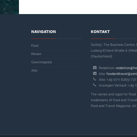
NAVIGATION
KONTAKT
Suite51, The Business Centre
Food
Ludwig-Erhard-Straße 6 (Med
Reisen
(Deutschland)
Gewinnspiele
Redaktion:
redaktion@fo
Abo
Abo:
foodandtravel@zeni
Abo: +49 0711 82651 727
Anzeigen/Verkauf: +49 
The names and logos for Food 
trademarks of Food and Travel
Food and Travel Magazine. All 