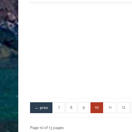
← prev
7
8
9
10
11
12
Page 10 of 13 pages