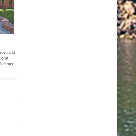
legen und
trömt
afzimmer