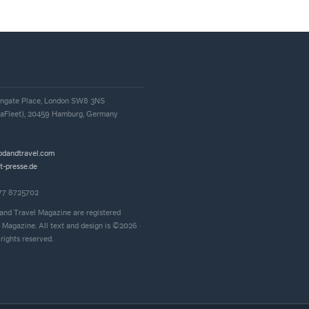
, Ingate Place, London SW8 3NS
iaFleet), 20459 Hamburg, Germany
odandtravel.com
t-presse.de
177 8725702
and Travel Magazine are registered
 Magazine. All text and design is ©2026 ·
rights reserved.