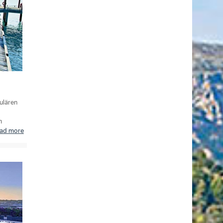
ulären
n
ead more