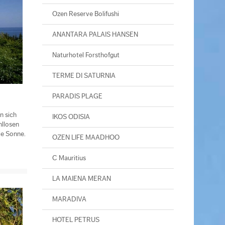
Ozen Reserve Bolifushi
ANANTARA PALAIS HANSEN
Naturhotel Forsthofgut
TERME DI SATURNIA
PARADIS PLAGE
n sich
IKOS ODISIA
hllosen
ie Sonne.
OZEN LIFE MAADHOO
C Mauritius
LA MAIENA MERAN
MARADIVA
HOTEL PETRUS