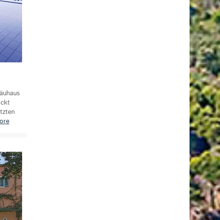
räuhaus
ockt
tzten
ore