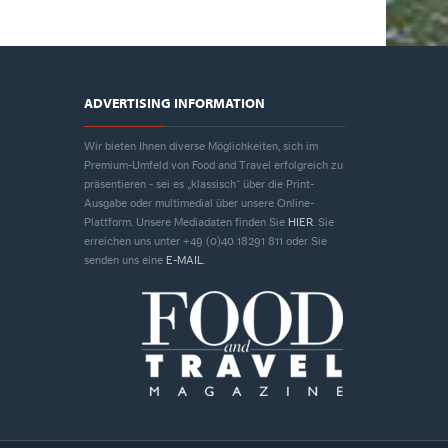
ADVERTISING INFORMATION
Wir bieten Ihnen diverse Möglichkeiten, sich im
Premium-Umfeld von Food and Travel erfolgreich zu
präsentieren - sei es „klassisch“ über die Print-
Ausgabe oder multimedial über unsere Online-
Plattform. Unsere Mediadaten finden Sie
HIER
. Sie
erreichen uns unter +49 (0)40 18291 811 oder Sie
senden uns eine
E-MAIL
.