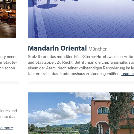
Mandarin Oriental
München
xury nennt
Stolz thront das mondäne Fünf-Sterne-Hotel zwischen Hofb
ür Städte-
und Staatsoper. Zu Recht. Betritt man die Empfangshalle, st
ich schon
einem der Atem: Nach seiner vollständigen Renovierung im le
Jahr erstrahlt das Traditionshaus in standesgemäßer...
read m
leries und
önnte das
ad more