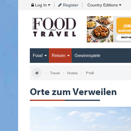
Skip
Log In
Register
Country Editions
to
Navigation
Skip
to
Content
Food
Reisen
Gewinnspiele
Travel
Hotels
P108
Orte zum Verweilen