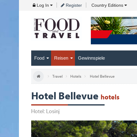
Skip
Log In
Register
Country Editions
to
Navigation
Skip
to
Content
Food
Reisen
Gewinnspiele
Travel
Hotels
Hotel Bellevue
Hotel Bellevue
hotels
Hotel: Losinj